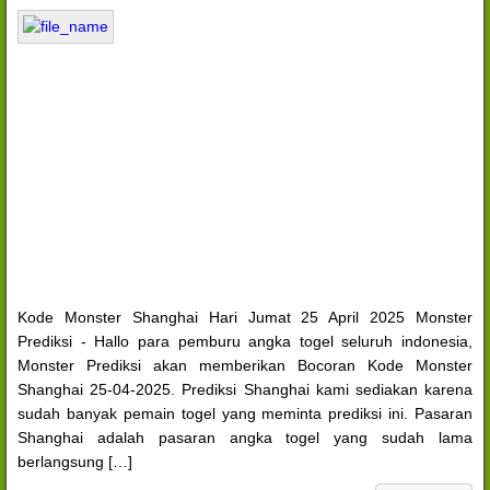
Kode Monster Shanghai Hari Jumat 25 April 2025 Monster
Prediksi - Hallo para pemburu angka togel seluruh indonesia,
Monster Prediksi akan memberikan Bocoran Kode Monster
Shanghai 25-04-2025. Prediksi Shanghai kami sediakan karena
sudah banyak pemain togel yang meminta prediksi ini. Pasaran
Shanghai adalah pasaran angka togel yang sudah lama
berlangsung […]