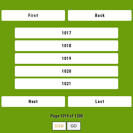
First
Back
1017
1018
1019
1020
1021
Next
Last
Page 1019 of 1200