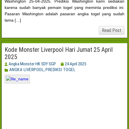
Washington 25-04-2025. Prediksi Washington kami sediakan
karena sudah banyak pemain togel yang meminta prediksi ini.
Pasaran Washington adalah pasaran angka togel yang sudah
lama […]
Read Post
Kode Monster Liverpool Hari Jumat 25 April
2025
Angka Monster HK SDY SGP
24 April 2025
ANGKA LIVERPOOL
,
PREDIKSI TOGEL