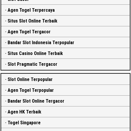
-
Agen Togel Terpercaya
-
Situs Slot Online Terbaik
-
Agen Togel Tergacor
-
Bandar Slot Indonesia Terpopular
-
Situs Casino Online Terbaik
-
Slot Pragmatic Tergacor
-
Slot Online Terpopular
-
Agen Togel Terpopular
-
Bandar Slot Online Tergacor
-
Agen HK Terbaik
-
Togel Singapore