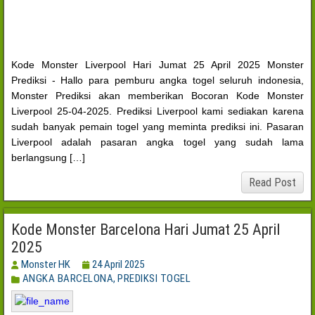
Kode Monster Liverpool Hari Jumat 25 April 2025 Monster
Prediksi - Hallo para pemburu angka togel seluruh indonesia,
Monster Prediksi akan memberikan Bocoran Kode Monster
Liverpool 25-04-2025. Prediksi Liverpool kami sediakan karena
sudah banyak pemain togel yang meminta prediksi ini. Pasaran
Liverpool adalah pasaran angka togel yang sudah lama
berlangsung […]
Read Post
Kode Monster Barcelona Hari Jumat 25 April
2025
Monster HK
24 April 2025
ANGKA BARCELONA
,
PREDIKSI TOGEL