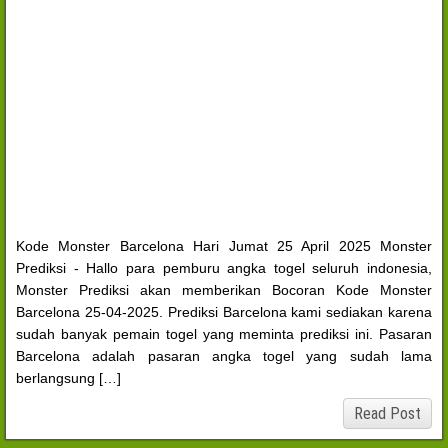
Kode Monster Barcelona Hari Jumat 25 April 2025 Monster
Prediksi - Hallo para pemburu angka togel seluruh indonesia,
Monster Prediksi akan memberikan Bocoran Kode Monster
Barcelona 25-04-2025. Prediksi Barcelona kami sediakan karena
sudah banyak pemain togel yang meminta prediksi ini. Pasaran
Barcelona adalah pasaran angka togel yang sudah lama
berlangsung […]
Read Post