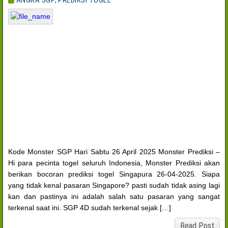
ANGKA SGP
,
PREDIKSI TOGEL
Kode Monster SGP Hari Sabtu 26 April 2025 Monster Prediksi –
Hi para pecinta togel seluruh Indonesia, Monster Prediksi akan
berikan bocoran prediksi togel Singapura 26-04-2025. Siapa
yang tidak kenal pasaran Singapore? pasti sudah tidak asing lagi
kan dan pastinya ini adalah salah satu pasaran yang sangat
terkenal saat ini. SGP 4D sudah terkenal sejak […]
Read Post