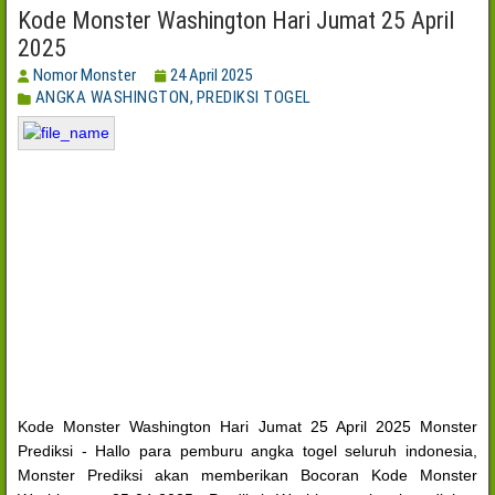
Kode Monster Washington Hari Jumat 25 April
2025
Nomor Monster
24 April 2025
ANGKA WASHINGTON
,
PREDIKSI TOGEL
Kode Monster Washington Hari Jumat 25 April 2025 Monster
Prediksi - Hallo para pemburu angka togel seluruh indonesia,
Monster Prediksi akan memberikan Bocoran Kode Monster