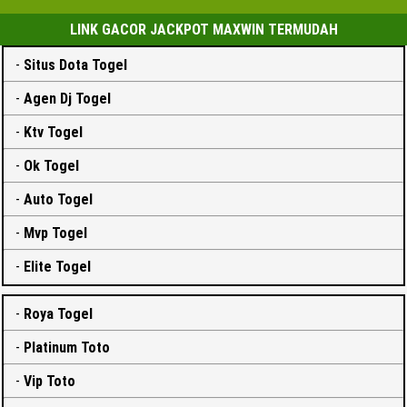
LINK GACOR JACKPOT MAXWIN TERMUDAH
-
Situs Dota Togel
-
Agen Dj Togel
-
Ktv Togel
-
Ok Togel
-
Auto Togel
-
Mvp Togel
-
Elite Togel
-
Roya Togel
-
Platinum Toto
-
Vip Toto