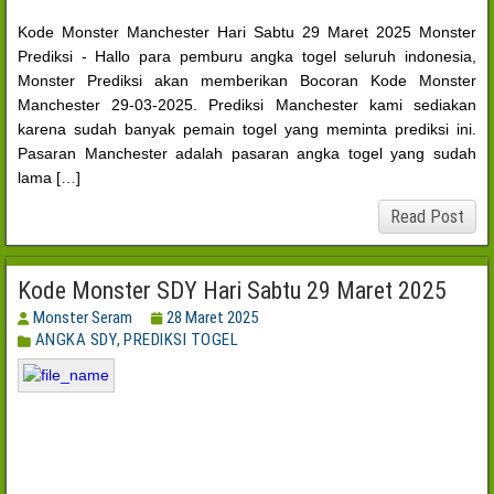
Kode Monster Manchester Hari Sabtu 29 Maret 2025 Monster
Prediksi - Hallo para pemburu angka togel seluruh indonesia,
Monster Prediksi akan memberikan Bocoran Kode Monster
Manchester 29-03-2025. Prediksi Manchester kami sediakan
karena sudah banyak pemain togel yang meminta prediksi ini.
Pasaran Manchester adalah pasaran angka togel yang sudah
lama […]
Read Post
Kode Monster SDY Hari Sabtu 29 Maret 2025
Monster Seram
28 Maret 2025
ANGKA SDY
,
PREDIKSI TOGEL