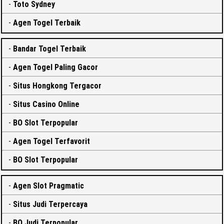
-
Toto Sydney
-
Agen Togel Terbaik
-
Bandar Togel Terbaik
-
Agen Togel Paling Gacor
-
Situs Hongkong Tergacor
-
Situs Casino Online
-
BO Slot Terpopular
-
Agen Togel Terfavorit
-
BO Slot Terpopular
-
Agen Slot Pragmatic
-
Situs Judi Terpercaya
-
BO Judi Terpopular