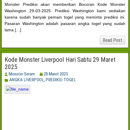
Monster Prediksi akan memberikan Bocoran Kode Monster
Washington 29-03-2025. Prediksi Washington kami sediakan
karena sudah banyak pemain togel yang meminta prediksi ini.
Pasaran Washington adalah pasaran angka togel yang sudah
lama […]
Read Post
Kode Monster Liverpool Hari Sabtu 29 Maret
2025
Monster Seram
28 Maret 2025
ANGKA LIVERPOOL
,
PREDIKSI TOGEL