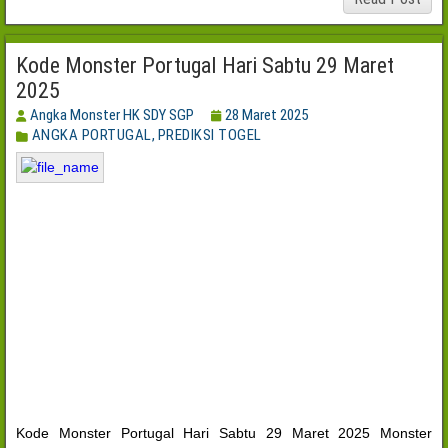
Kode Monster Portugal Hari Sabtu 29 Maret
2025
Angka Monster HK SDY SGP
28 Maret 2025
ANGKA PORTUGAL
,
PREDIKSI TOGEL
Kode Monster Portugal Hari Sabtu 29 Maret 2025 Monster