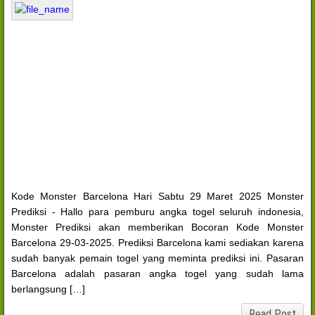
Kode Monster Barcelona Hari Sabtu 29 Maret 2025 Monster
Prediksi - Hallo para pemburu angka togel seluruh indonesia,
Monster Prediksi akan memberikan Bocoran Kode Monster
Barcelona 29-03-2025. Prediksi Barcelona kami sediakan karena
sudah banyak pemain togel yang meminta prediksi ini. Pasaran
Barcelona adalah pasaran angka togel yang sudah lama
berlangsung […]
Read Post