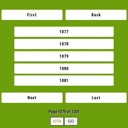
First
Back
1077
1078
1079
1080
1081
Next
Last
Page 1079 of 1201