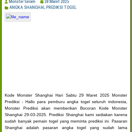
Monster Seram
28 Maret 2025
ANGKA SHANGHAI
,
PREDIKSI TOGEL
Kode Monster Shanghai Hari Sabtu 29 Maret 2025 Monster
Prediksi - Hallo para pemburu angka togel seluruh indonesia,
Monster Prediksi akan memberikan Bocoran Kode Monster
Shanghai 29-03-2025. Prediksi Shanghai kami sediakan karena
sudah banyak pemain togel yang meminta prediksi ini. Pasaran
Shanghai adalah pasaran angka togel yang sudah lama