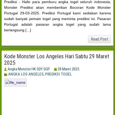
Prediksi - Hallo para pemburu angka togel seluruh indonesia,
Monster Prediksi akan memberikan Bocoran Kode Monster
Portugal 29-03-2025. Prediksi Portugal kami sediakan karena
sudah banyak pemain togel yang meminta prediksi ini. Pasaran
Portugal adalah pasaran angka togel yang sudah lama
berlangsung […]
Read Post
Kode Monster Los Angeles Hari Sabtu 29 Maret
2025
Angka Monster HK SDY SGP
28 Maret 2025
ANGKA LOS ANGELES
,
PREDIKSI TOGEL