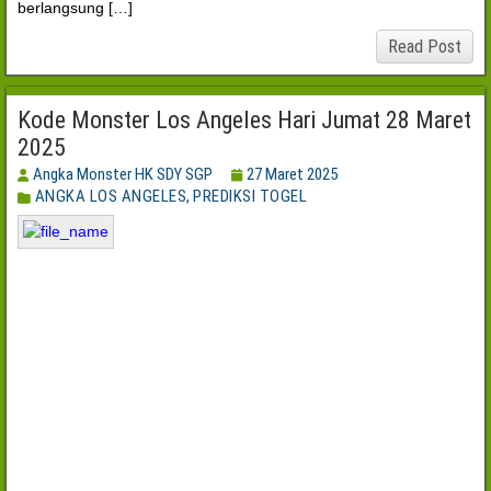
berlangsung […]
Read Post
Kode Monster Los Angeles Hari Jumat 28 Maret
2025
Angka Monster HK SDY SGP
27 Maret 2025
ANGKA LOS ANGELES
,
PREDIKSI TOGEL