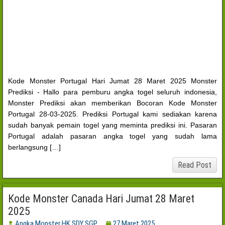
Kode Monster Portugal Hari Jumat 28 Maret 2025 Monster
Prediksi - Hallo para pemburu angka togel seluruh indonesia,
Monster Prediksi akan memberikan Bocoran Kode Monster
Portugal 28-03-2025. Prediksi Portugal kami sediakan karena
sudah banyak pemain togel yang meminta prediksi ini. Pasaran
Portugal adalah pasaran angka togel yang sudah lama
berlangsung […]
Read Post
Kode Monster Canada Hari Jumat 28 Maret
2025
Angka Monster HK SDY SGP
27 Maret 2025