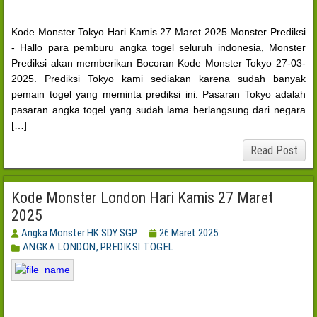
Kode Monster Tokyo Hari Kamis 27 Maret 2025 Monster Prediksi
- Hallo para pemburu angka togel seluruh indonesia, Monster
Prediksi akan memberikan Bocoran Kode Monster Tokyo 27-03-
2025. Prediksi Tokyo kami sediakan karena sudah banyak
pemain togel yang meminta prediksi ini. Pasaran Tokyo adalah
pasaran angka togel yang sudah lama berlangsung dari negara
[…]
Read Post
Kode Monster London Hari Kamis 27 Maret
2025
Angka Monster HK SDY SGP
26 Maret 2025
ANGKA LONDON
,
PREDIKSI TOGEL