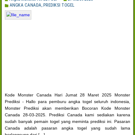
ANGKA CANADA
,
PREDIKSI TOGEL
Kode Monster Canada Hari Jumat 28 Maret 2025 Monster
Prediksi - Hallo para pemburu angka togel seluruh indonesia,
Monster Prediksi akan memberikan Bocoran Kode Monster
Canada 28-03-2025. Prediksi Canada kami sediakan karena
sudah banyak pemain togel yang meminta prediksi ini. Pasaran
Canada adalah pasaran angka togel yang sudah lama
berlangsung dari […]