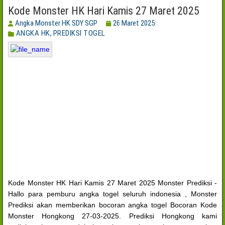
Kode Monster HK Hari Kamis 27 Maret 2025
Angka Monster HK SDY SGP
26 Maret 2025
ANGKA HK
,
PREDIKSI TOGEL
Kode Monster HK Hari Kamis 27 Maret 2025 Monster Prediksi -
Hallo para pemburu angka togel seluruh indonesia , Monster
Prediksi akan memberikan bocoran angka togel Bocoran Kode
Monster Hongkong 27-03-2025. Prediksi Hongkong kami