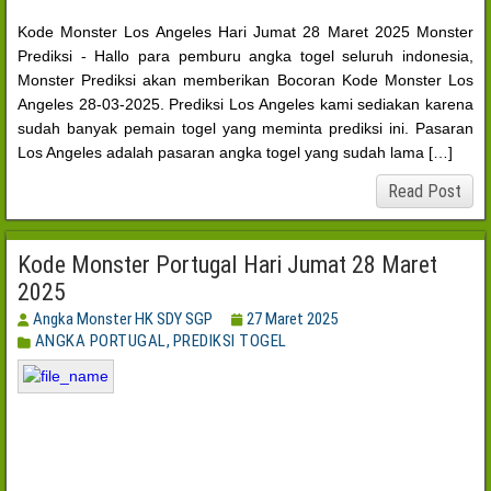
Kode Monster Los Angeles Hari Jumat 28 Maret 2025 Monster
Prediksi - Hallo para pemburu angka togel seluruh indonesia,
Monster Prediksi akan memberikan Bocoran Kode Monster Los
Angeles 28-03-2025. Prediksi Los Angeles kami sediakan karena
sudah banyak pemain togel yang meminta prediksi ini. Pasaran
Los Angeles adalah pasaran angka togel yang sudah lama […]
Read Post
Kode Monster Portugal Hari Jumat 28 Maret
2025
Angka Monster HK SDY SGP
27 Maret 2025
ANGKA PORTUGAL
,
PREDIKSI TOGEL