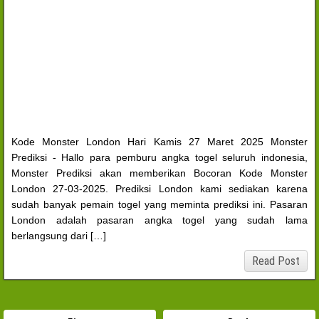
Kode Monster London Hari Kamis 27 Maret 2025 Monster
Prediksi - Hallo para pemburu angka togel seluruh indonesia,
Monster Prediksi akan memberikan Bocoran Kode Monster
London 27-03-2025. Prediksi London kami sediakan karena
sudah banyak pemain togel yang meminta prediksi ini. Pasaran
London adalah pasaran angka togel yang sudah lama
berlangsung dari […]
Read Post