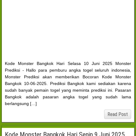
Kode Monster Bangkok Hari Selasa 10 Juni 2025 Monster
Prediksi - Hallo para pemburu angka togel seluruh indonesia,
Monster Prediksi akan memberikan Bocoran Kode Monster
Bangkok 10-06-2025. Prediksi Bangkok kami sediakan karena
sudah banyak pemain togel yang meminta prediksi ini. Pasaran
Bangkok adalah pasaran angka togel yang sudah lama
berlangsung […]
Read Post
Kode Monster Bangkok Hari Senin 9 Juni 2025