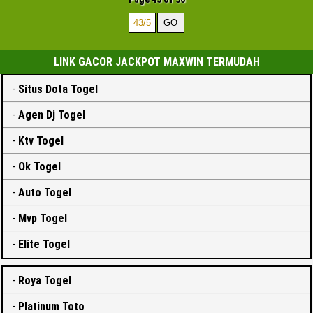
LINK GACOR JACKPOT MAXWIN TERMUDAH
-
Situs Dota Togel
-
Agen Dj Togel
-
Ktv Togel
-
Ok Togel
-
Auto Togel
-
Mvp Togel
-
Elite Togel
-
Roya Togel
-
Platinum Toto