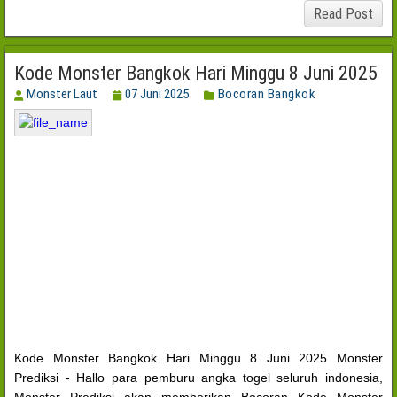
Read Post
Kode Monster Bangkok Hari Minggu 8 Juni 2025
Monster Laut
07 Juni 2025
Bocoran Bangkok
Kode Monster Bangkok Hari Minggu 8 Juni 2025 Monster
Prediksi - Hallo para pemburu angka togel seluruh indonesia,