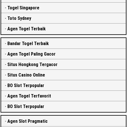
-
Togel Singapore
-
Toto Sydney
-
Agen Togel Terbaik
-
Bandar Togel Terbaik
-
Agen Togel Paling Gacor
-
Situs Hongkong Tergacor
-
Situs Casino Online
-
BO Slot Terpopular
-
Agen Togel Terfavorit
-
BO Slot Terpopular
-
Agen Slot Pragmatic