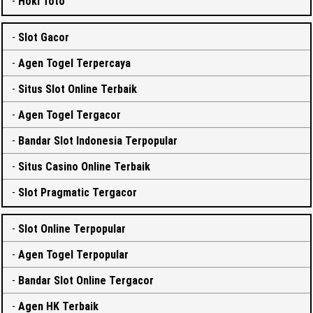
-
Hoki Toto
-
Slot Gacor
-
Agen Togel Terpercaya
-
Situs Slot Online Terbaik
-
Agen Togel Tergacor
-
Bandar Slot Indonesia Terpopular
-
Situs Casino Online Terbaik
-
Slot Pragmatic Tergacor
-
Slot Online Terpopular
-
Agen Togel Terpopular
-
Bandar Slot Online Tergacor
-
Agen HK Terbaik