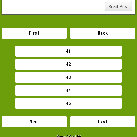
Read Post
First
Back
41
42
43
44
45
Next
Last
Page 43 of 56