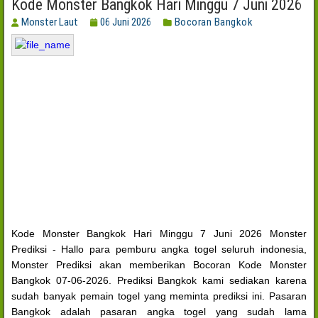
Kode Monster Bangkok Hari Minggu 7 Juni 2026
Monster Laut
06 Juni 2026
Bocoran Bangkok
Kode Monster Bangkok Hari Minggu 7 Juni 2026 Monster
Prediksi - Hallo para pemburu angka togel seluruh indonesia,
Monster Prediksi akan memberikan Bocoran Kode Monster
Bangkok 07-06-2026. Prediksi Bangkok kami sediakan karena
sudah banyak pemain togel yang meminta prediksi ini. Pasaran
Bangkok adalah pasaran angka togel yang sudah lama