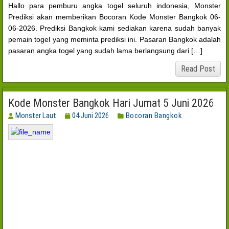
Hallo para pemburu angka togel seluruh indonesia, Monster
Prediksi akan memberikan Bocoran Kode Monster Bangkok 06-
06-2026. Prediksi Bangkok kami sediakan karena sudah banyak
pemain togel yang meminta prediksi ini. Pasaran Bangkok adalah
pasaran angka togel yang sudah lama berlangsung dari […]
Read Post
Kode Monster Bangkok Hari Jumat 5 Juni 2026
Monster Laut
04 Juni 2026
Bocoran Bangkok