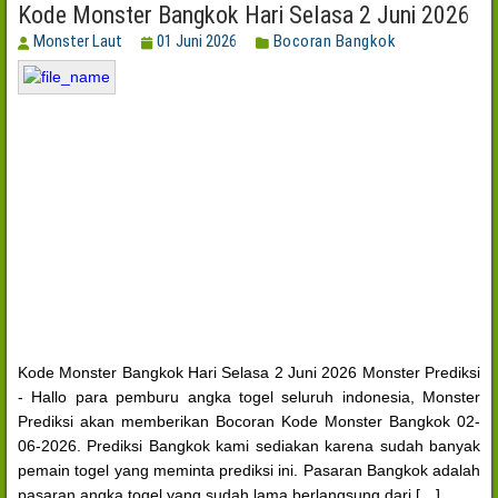
Kode Monster Bangkok Hari Selasa 2 Juni 2026
Monster Laut
01 Juni 2026
Bocoran Bangkok
Kode Monster Bangkok Hari Selasa 2 Juni 2026 Monster Prediksi
- Hallo para pemburu angka togel seluruh indonesia, Monster
Prediksi akan memberikan Bocoran Kode Monster Bangkok 02-
06-2026. Prediksi Bangkok kami sediakan karena sudah banyak
pemain togel yang meminta prediksi ini. Pasaran Bangkok adalah
pasaran angka togel yang sudah lama berlangsung dari […]