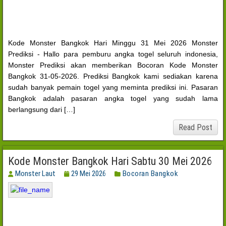
Kode Monster Bangkok Hari Minggu 31 Mei 2026 Monster
Prediksi - Hallo para pemburu angka togel seluruh indonesia,
Monster Prediksi akan memberikan Bocoran Kode Monster
Bangkok 31-05-2026. Prediksi Bangkok kami sediakan karena
sudah banyak pemain togel yang meminta prediksi ini. Pasaran
Bangkok adalah pasaran angka togel yang sudah lama
berlangsung dari […]
Read Post
Kode Monster Bangkok Hari Sabtu 30 Mei 2026
Monster Laut
29 Mei 2026
Bocoran Bangkok