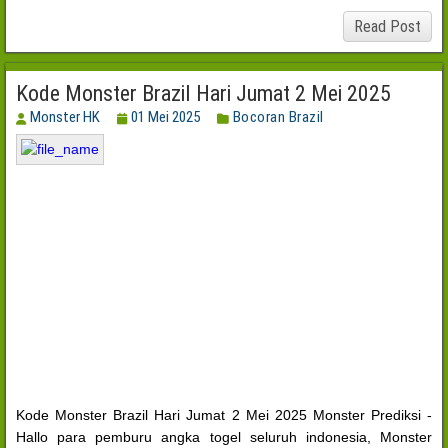
Read Post
Kode Monster Brazil Hari Jumat 2 Mei 2025
Monster HK
01 Mei 2025
Bocoran Brazil
Kode Monster Brazil Hari Jumat 2 Mei 2025 Monster Prediksi -
Hallo para pemburu angka togel seluruh indonesia, Monster