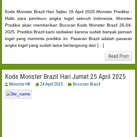
Kode Monster Brazil Hari Sabtu 26 April 2025 Monster Prediksi -
Hallo para pemburu angka togel seluruh indonesia, Monster
Prediksi akan memberikan Bocoran Kode Monster Brazil 26-04-
2025. Prediksi Brazil kami sediakan karena sudah banyak pemain
togel yang meminta prediksi ini. Pasaran Brazil adalah pasaran
angka togel yang sudah lama berlangsung dari […]
Read Post
Kode Monster Brazil Hari Jumat 25 April 2025
Monster HK
24 April 2025
Bocoran Brazil