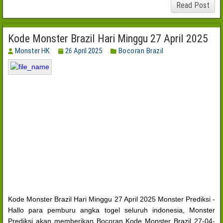
Read Post
Kode Monster Brazil Hari Minggu 27 April 2025
Monster HK
26 April 2025
Bocoran Brazil
Kode Monster Brazil Hari Minggu 27 April 2025 Monster Prediksi -
Hallo para pemburu angka togel seluruh indonesia, Monster
Prediksi akan memberikan Bocoran Kode Monster Brazil 27-04-