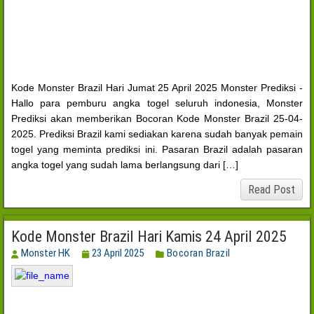
Kode Monster Brazil Hari Jumat 25 April 2025 Monster Prediksi -
Hallo para pemburu angka togel seluruh indonesia, Monster
Prediksi akan memberikan Bocoran Kode Monster Brazil 25-04-
2025. Prediksi Brazil kami sediakan karena sudah banyak pemain
togel yang meminta prediksi ini. Pasaran Brazil adalah pasaran
angka togel yang sudah lama berlangsung dari […]
Read Post
Kode Monster Brazil Hari Kamis 24 April 2025
Monster HK
23 April 2025
Bocoran Brazil