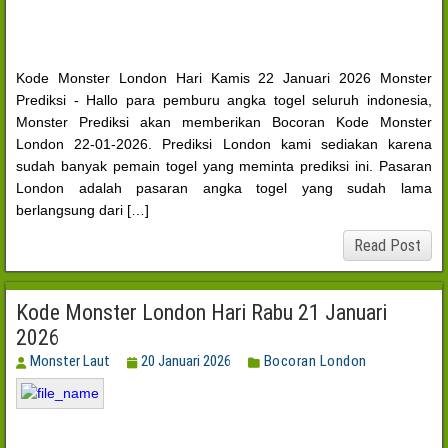
Kode Monster London Hari Kamis 22 Januari 2026 Monster
Prediksi - Hallo para pemburu angka togel seluruh indonesia,
Monster Prediksi akan memberikan Bocoran Kode Monster
London 22-01-2026. Prediksi London kami sediakan karena
sudah banyak pemain togel yang meminta prediksi ini. Pasaran
London adalah pasaran angka togel yang sudah lama
berlangsung dari […]
Read Post
Kode Monster London Hari Rabu 21 Januari
2026
Monster Laut
20 Januari 2026
Bocoran London