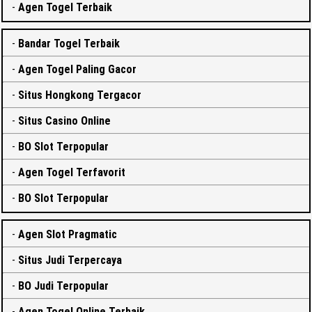
-
Agen Togel Terbaik
-
Bandar Togel Terbaik
-
Agen Togel Paling Gacor
-
Situs Hongkong Tergacor
-
Situs Casino Online
-
BO Slot Terpopular
-
Agen Togel Terfavorit
-
BO Slot Terpopular
-
Agen Slot Pragmatic
-
Situs Judi Terpercaya
-
BO Judi Terpopular
-
Agen Togel Online Terbaik