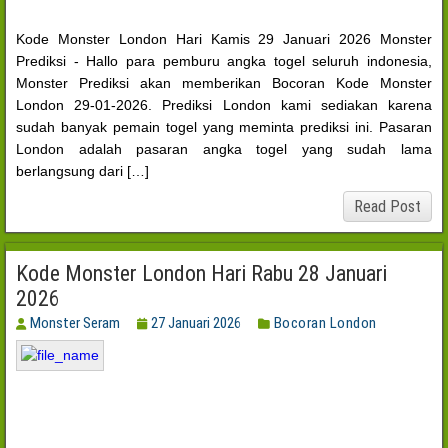
Kode Monster London Hari Kamis 29 Januari 2026 Monster
Prediksi - Hallo para pemburu angka togel seluruh indonesia,
Monster Prediksi akan memberikan Bocoran Kode Monster
London 29-01-2026. Prediksi London kami sediakan karena
sudah banyak pemain togel yang meminta prediksi ini. Pasaran
London adalah pasaran angka togel yang sudah lama
berlangsung dari […]
Read Post
Kode Monster London Hari Rabu 28 Januari
2026
Monster Seram
27 Januari 2026
Bocoran London