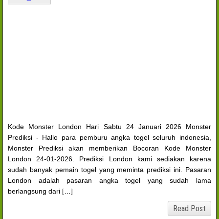
Kode Monster London Hari Sabtu 24 Januari 2026 Monster
Prediksi - Hallo para pemburu angka togel seluruh indonesia,
Monster Prediksi akan memberikan Bocoran Kode Monster
London 24-01-2026. Prediksi London kami sediakan karena
sudah banyak pemain togel yang meminta prediksi ini. Pasaran
London adalah pasaran angka togel yang sudah lama
berlangsung dari […]
Read Post