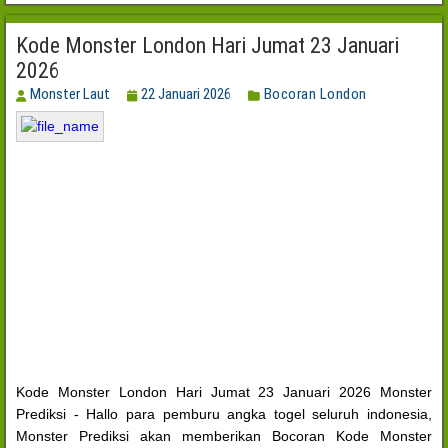
Kode Monster London Hari Jumat 23 Januari
2026
Monster Laut
22 Januari 2026
Bocoran London
Kode Monster London Hari Jumat 23 Januari 2026 Monster
Prediksi - Hallo para pemburu angka togel seluruh indonesia,
Monster Prediksi akan memberikan Bocoran Kode Monster