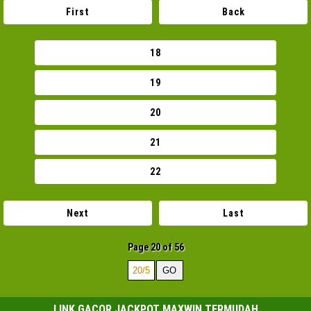
First
Back
18
19
20
21
22
Next
Last
Page 20 of 56
LINK GACOR JACKPOT MAXWIN TERMUDAH