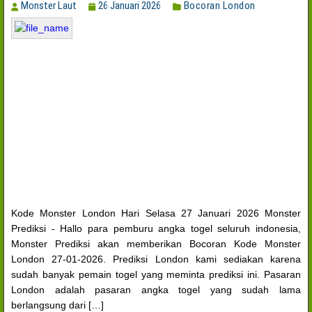
Monster Laut
26 Januari 2026
Bocoran London
Kode Monster London Hari Selasa 27 Januari 2026 Monster
Prediksi - Hallo para pemburu angka togel seluruh indonesia,
Monster Prediksi akan memberikan Bocoran Kode Monster
London 27-01-2026. Prediksi London kami sediakan karena
sudah banyak pemain togel yang meminta prediksi ini. Pasaran
London adalah pasaran angka togel yang sudah lama
berlangsung dari […]