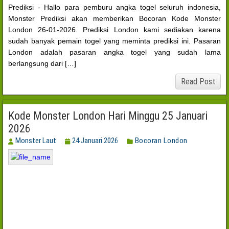
Prediksi - Hallo para pemburu angka togel seluruh indonesia,
Monster Prediksi akan memberikan Bocoran Kode Monster
London 26-01-2026. Prediksi London kami sediakan karena
sudah banyak pemain togel yang meminta prediksi ini. Pasaran
London adalah pasaran angka togel yang sudah lama
berlangsung dari […]
Read Post
Kode Monster London Hari Minggu 25 Januari
2026
Monster Laut
24 Januari 2026
Bocoran London