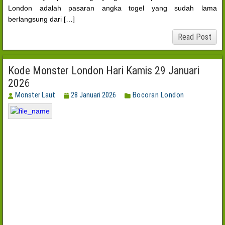
London adalah pasaran angka togel yang sudah lama
berlangsung dari […]
Read Post
Kode Monster London Hari Kamis 29 Januari
2026
Monster Laut
28 Januari 2026
Bocoran London