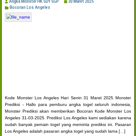
Angka Monster HK SDY SGP
30 Maret 2025
Bocoran Los Angeles
Kode Monster Los Angeles Hari Senin 31 Maret 2025 Monster
Prediksi - Hallo para pemburu angka togel seluruh indonesia,
Monster Prediksi akan memberikan Bocoran Kode Monster Los
Angeles 31-03-2025. Prediksi Los Angeles kami sediakan karena
sudah banyak pemain togel yang meminta prediksi ini. Pasaran
Los Angeles adalah pasaran angka togel yang sudah lama […]