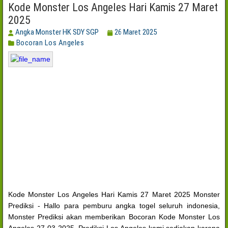
Kode Monster Los Angeles Hari Kamis 27 Maret
2025
Angka Monster HK SDY SGP
26 Maret 2025
Bocoran Los Angeles
Kode Monster Los Angeles Hari Kamis 27 Maret 2025 Monster
Prediksi - Hallo para pemburu angka togel seluruh indonesia,
Monster Prediksi akan memberikan Bocoran Kode Monster Los
Angeles 27-03-2025. Prediksi Los Angeles kami sediakan karena