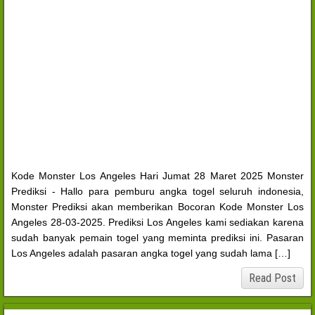
Kode Monster Los Angeles Hari Jumat 28 Maret 2025 Monster
Prediksi - Hallo para pemburu angka togel seluruh indonesia,
Monster Prediksi akan memberikan Bocoran Kode Monster Los
Angeles 28-03-2025. Prediksi Los Angeles kami sediakan karena
sudah banyak pemain togel yang meminta prediksi ini. Pasaran
Los Angeles adalah pasaran angka togel yang sudah lama […]
Read Post