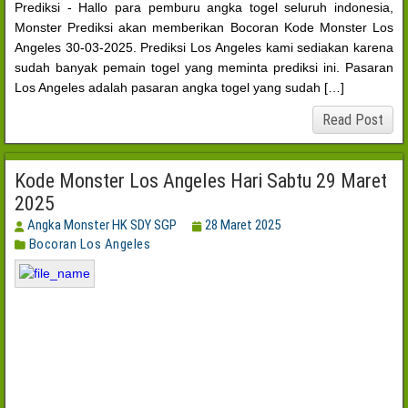
Prediksi - Hallo para pemburu angka togel seluruh indonesia,
Monster Prediksi akan memberikan Bocoran Kode Monster Los
Angeles 30-03-2025. Prediksi Los Angeles kami sediakan karena
sudah banyak pemain togel yang meminta prediksi ini. Pasaran
Los Angeles adalah pasaran angka togel yang sudah […]
Read Post
Kode Monster Los Angeles Hari Sabtu 29 Maret
2025
Angka Monster HK SDY SGP
28 Maret 2025
Bocoran Los Angeles