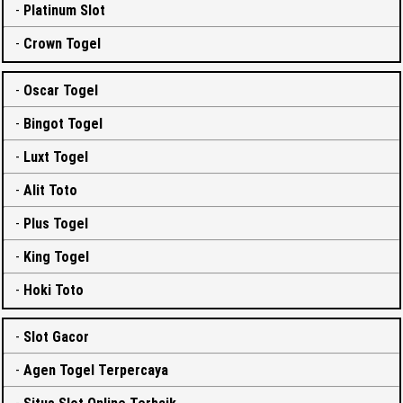
-
Platinum Slot
-
Crown Togel
-
Oscar Togel
-
Bingot Togel
-
Luxt Togel
-
Alit Toto
-
Plus Togel
-
King Togel
-
Hoki Toto
-
Slot Gacor
-
Agen Togel Terpercaya