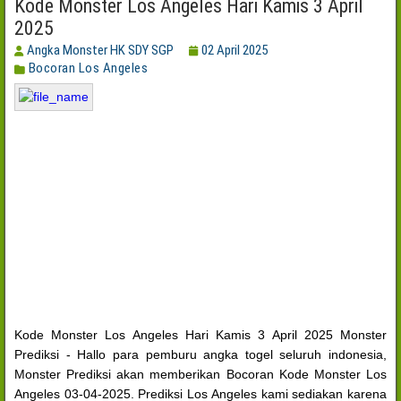
Kode Monster Los Angeles Hari Kamis 3 April
2025
Angka Monster HK SDY SGP
02 April 2025
Bocoran Los Angeles
Kode Monster Los Angeles Hari Kamis 3 April 2025 Monster
Prediksi - Hallo para pemburu angka togel seluruh indonesia,
Monster Prediksi akan memberikan Bocoran Kode Monster Los
Angeles 03-04-2025. Prediksi Los Angeles kami sediakan karena