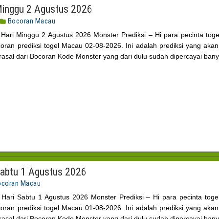
inggu 2 Agustus 2026
Bocoran Macau
ari Minggu 2 Agustus 2026 Monster Prediksi – Hi para pecinta togel
ran prediksi togel Macau 02-08-2026. Ini adalah prediksi yang akan
rasal dari Bocoran Kode Monster yang dari dulu sudah dipercayai ban
abtu 1 Agustus 2026
ocoran Macau
ari Sabtu 1 Agustus 2026 Monster Prediksi – Hi para pecinta togel 
ran prediksi togel Macau 01-08-2026. Ini adalah prediksi yang akan
rasal dari Bocoran Kode Monster yang dari dulu sudah dipercayai ban