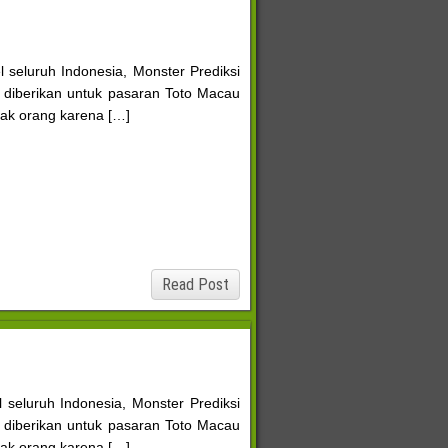
 seluruh Indonesia, Monster Prediksi
 diberikan untuk pasaran Toto Macau
yak orang karena […]
Read Post
seluruh Indonesia, Monster Prediksi
 diberikan untuk pasaran Toto Macau
yak orang karena […]