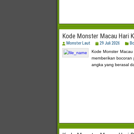
Kode Monster Macau Hari K
Monster Laut
29 Juli 2026
B
Kode Monster Macau Ha
memberikan bocoran pr
angka yang berasal da