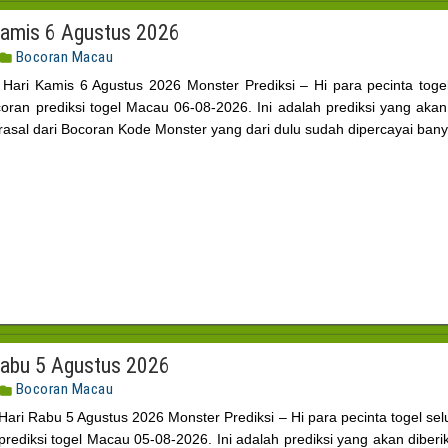
amis 6 Agustus 2026
Bocoran Macau
ari Kamis 6 Agustus 2026 Monster Prediksi – Hi para pecinta togel 
ran prediksi togel Macau 06-08-2026. Ini adalah prediksi yang akan
rasal dari Bocoran Kode Monster yang dari dulu sudah dipercayai ban
abu 5 Agustus 2026
Bocoran Macau
ri Rabu 5 Agustus 2026 Monster Prediksi – Hi para pecinta togel sel
ediksi togel Macau 05-08-2026. Ini adalah prediksi yang akan diberi