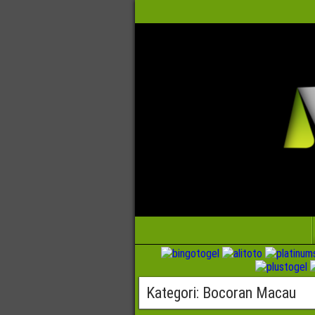
Kategori: Bocoran Macau