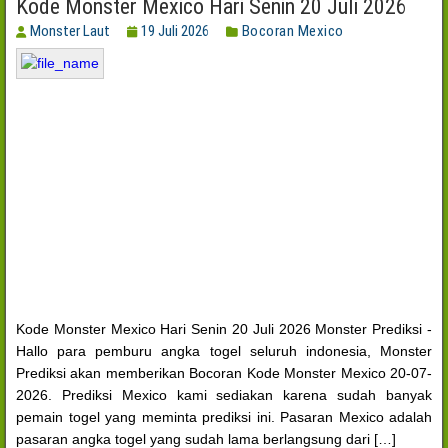
Kode Monster Mexico Hari Senin 20 Juli 2026
Monster Laut
19 Juli 2026
Bocoran Mexico
Kode Monster Mexico Hari Senin 20 Juli 2026 Monster Prediksi -
Hallo para pemburu angka togel seluruh indonesia, Monster
Prediksi akan memberikan Bocoran Kode Monster Mexico 20-07-
2026. Prediksi Mexico kami sediakan karena sudah banyak
pemain togel yang meminta prediksi ini. Pasaran Mexico adalah
pasaran angka togel yang sudah lama berlangsung dari […]