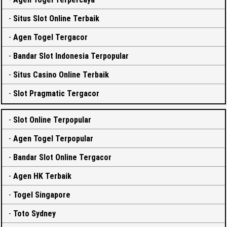
-
Situs Slot Online Terbaik
-
Agen Togel Tergacor
-
Bandar Slot Indonesia Terpopular
-
Situs Casino Online Terbaik
-
Slot Pragmatic Tergacor
-
Slot Online Terpopular
-
Agen Togel Terpopular
-
Bandar Slot Online Tergacor
-
Agen HK Terbaik
-
Togel Singapore
-
Toto Sydney