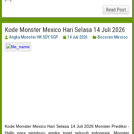
Read Post
Kode Monster Mexico Hari Selasa 14 Juli 2026
Angka Monster HK SDY SGP
14 Juli 2026
Bocoran Mexico
Kode Monster Mexico Hari Selasa 14 Juli 2026 Monster Prediksi -
Hallo para pemburu angka togel seluruh indonesia, Monster