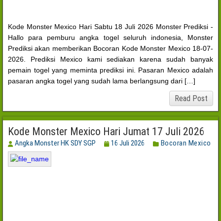
Kode Monster Mexico Hari Sabtu 18 Juli 2026 Monster Prediksi -
Hallo para pemburu angka togel seluruh indonesia, Monster
Prediksi akan memberikan Bocoran Kode Monster Mexico 18-07-
2026. Prediksi Mexico kami sediakan karena sudah banyak
pemain togel yang meminta prediksi ini. Pasaran Mexico adalah
pasaran angka togel yang sudah lama berlangsung dari […]
Read Post
Kode Monster Mexico Hari Jumat 17 Juli 2026
Angka Monster HK SDY SGP
16 Juli 2026
Bocoran Mexico