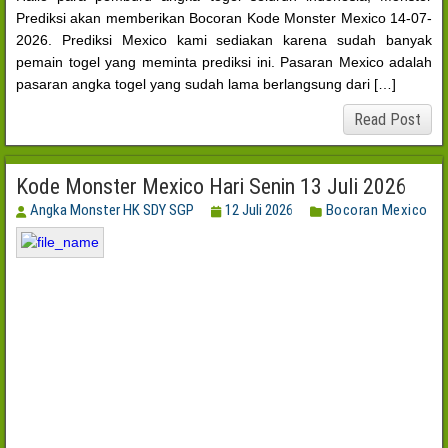
Prediksi akan memberikan Bocoran Kode Monster Mexico 14-07-
2026. Prediksi Mexico kami sediakan karena sudah banyak
pemain togel yang meminta prediksi ini. Pasaran Mexico adalah
pasaran angka togel yang sudah lama berlangsung dari […]
Read Post
Kode Monster Mexico Hari Senin 13 Juli 2026
Angka Monster HK SDY SGP
12 Juli 2026
Bocoran Mexico