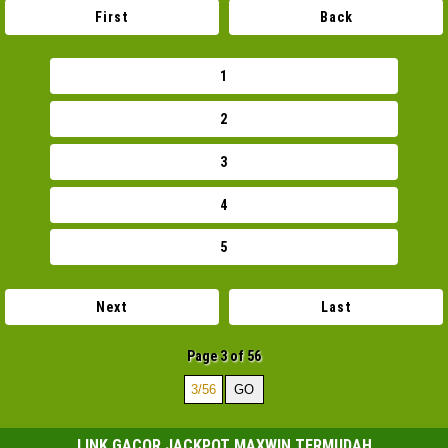
First
Back
1
2
3
4
5
Next
Last
Page 3 of 56
LINK GACOR JACKPOT MAXWIN TERMUDAH