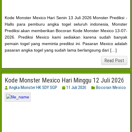
Kode Monster Mexico Hari Senin 13 Juli 2026 Monster Prediksi -
Hallo para pemburu angka togel seluruh indonesia, Monster
Prediksi akan memberikan Bocoran Kode Monster Mexico 13-07-
2026. Prediksi Mexico kami sediakan karena sudah banyak
pemain togel yang meminta prediksi ini. Pasaran Mexico adalah
pasaran angka togel yang sudah lama berlangsung dari […]
Read Post
Kode Monster Mexico Hari Minggu 12 Juli 2026
Angka Monster HK SDY SGP
11 Juli 2026
Bocoran Mexico