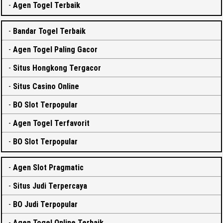
-
Agen Togel Terbaik
-
Bandar Togel Terbaik
-
Agen Togel Paling Gacor
-
Situs Hongkong Tergacor
-
Situs Casino Online
-
BO Slot Terpopular
-
Agen Togel Terfavorit
-
BO Slot Terpopular
-
Agen Slot Pragmatic
-
Situs Judi Terpercaya
-
BO Judi Terpopular
-
Agen Togel Online Terbaik