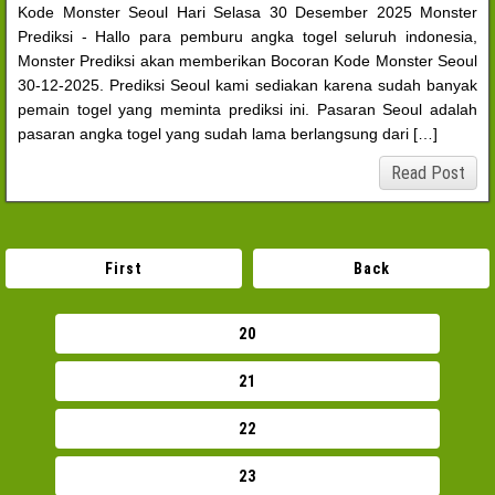
Kode Monster Seoul Hari Selasa 30 Desember 2025 Monster
Prediksi - Hallo para pemburu angka togel seluruh indonesia,
Monster Prediksi akan memberikan Bocoran Kode Monster Seoul
30-12-2025. Prediksi Seoul kami sediakan karena sudah banyak
pemain togel yang meminta prediksi ini. Pasaran Seoul adalah
pasaran angka togel yang sudah lama berlangsung dari […]
Read Post
First
Back
20
21
22
23