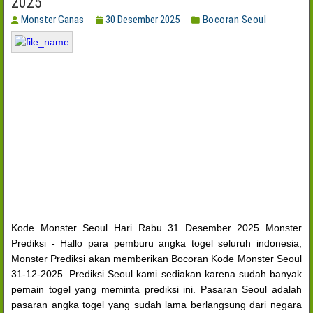
2025
Monster Ganas
30 Desember 2025
Bocoran Seoul
Kode Monster Seoul Hari Rabu 31 Desember 2025 Monster
Prediksi - Hallo para pemburu angka togel seluruh indonesia,
Monster Prediksi akan memberikan Bocoran Kode Monster Seoul
31-12-2025. Prediksi Seoul kami sediakan karena sudah banyak
pemain togel yang meminta prediksi ini. Pasaran Seoul adalah
pasaran angka togel yang sudah lama berlangsung dari negara