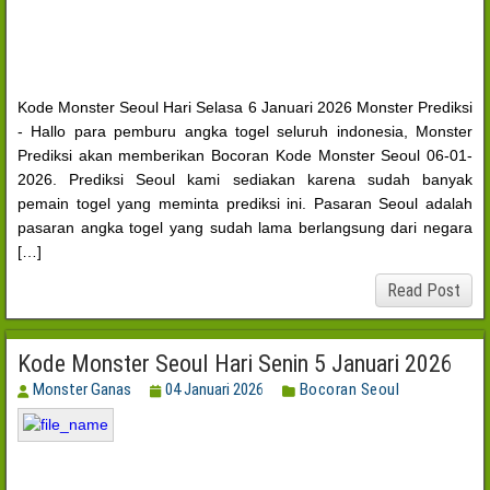
Kode Monster Seoul Hari Selasa 6 Januari 2026 Monster Prediksi
- Hallo para pemburu angka togel seluruh indonesia, Monster
Prediksi akan memberikan Bocoran Kode Monster Seoul 06-01-
2026. Prediksi Seoul kami sediakan karena sudah banyak
pemain togel yang meminta prediksi ini. Pasaran Seoul adalah
pasaran angka togel yang sudah lama berlangsung dari negara
[…]
Read Post
Kode Monster Seoul Hari Senin 5 Januari 2026
Monster Ganas
04 Januari 2026
Bocoran Seoul