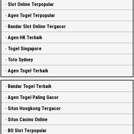
-
Slot Online Terpopular
-
Agen Togel Terpopular
-
Bandar Slot Online Tergacor
-
Agen HK Terbaik
-
Togel Singapore
-
Toto Sydney
-
Agen Togel Terbaik
-
Bandar Togel Terbaik
-
Agen Togel Paling Gacor
-
Situs Hongkong Tergacor
-
Situs Casino Online
-
BO Slot Terpopular