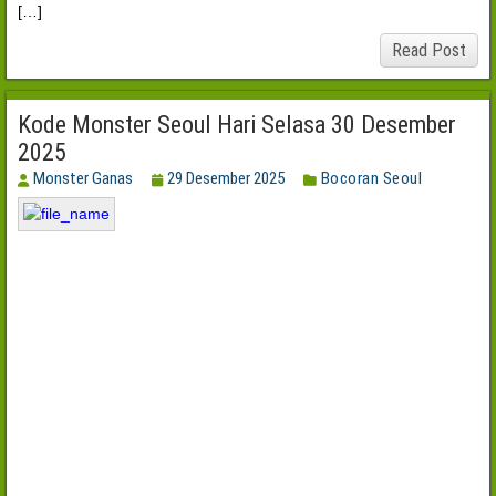
[…]
Read Post
Kode Monster Seoul Hari Selasa 30 Desember
2025
Monster Ganas
29 Desember 2025
Bocoran Seoul