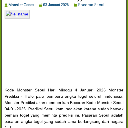
Monster Ganas
03 Januari 2026
Bocoran Seoul
Kode Monster Seoul Hari Minggu 4 Januari 2026 Monster
Prediksi - Hallo para pemburu angka togel seluruh indonesia,
Monster Prediksi akan memberikan Bocoran Kode Monster Seoul
04-01-2026. Prediksi Seoul kami sediakan karena sudah banyak
pemain togel yang meminta prediksi ini. Pasaran Seoul adalah
pasaran angka togel yang sudah lama berlangsung dari negara
[…]