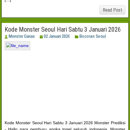
Read Post
Kode Monster Seoul Hari Sabtu 3 Januari 2026
Monster Ganas
02 Januari 2026
Bocoran Seoul
Kode Monster Seoul Hari Sabtu 3 Januari 2026 Monster Prediksi
- Hallo para pemburu angka togel seluruh indonesia, Monster