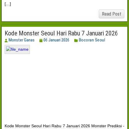
[…]
Read Post
Kode Monster Seoul Hari Rabu 7 Januari 2026
Monster Ganas
06 Januari 2026
Bocoran Seoul
Kode Monster Seoul Hari Rabu 7 Januari 2026 Monster Prediksi -