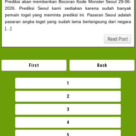
Prediksi akan memberikan Bocoran Kode Monster Seoul 29-06-
2026. Prediksi Seoul kami sediakan karena sudah banyak
pemain togel yang meminta prediksi ini. Pasaran Seoul adalah
pasaran angka togel yang sudah lama berlangsung dari negara
[…]
Read Post
First
Back
1
2
3
4
5