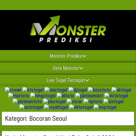
Monster Prediksi
Data Monster
Live Togel Tercepat
Kategori: Bocoran Seoul