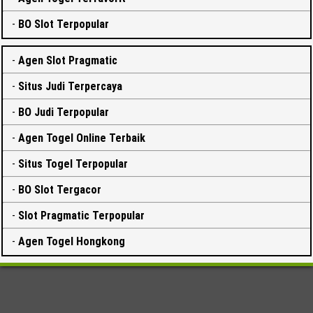
-
BO Slot Terpopular
-
Agen Slot Pragmatic
-
Situs Judi Terpercaya
-
BO Judi Terpopular
-
Agen Togel Online Terbaik
-
Situs Togel Terpopular
-
BO Slot Tergacor
-
Slot Pragmatic Terpopular
-
Agen Togel Hongkong