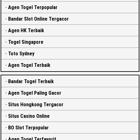
-
Agen Togel Terpopular
-
Bandar Slot Online Tergacor
-
Agen HK Terbaik
-
Togel Singapore
-
Toto Sydney
-
Agen Togel Terbaik
-
Bandar Togel Terbaik
-
Agen Togel Paling Gacor
-
Situs Hongkong Tergacor
-
Situs Casino Online
-
BO Slot Terpopular
-
Agen Togel Terfavorit