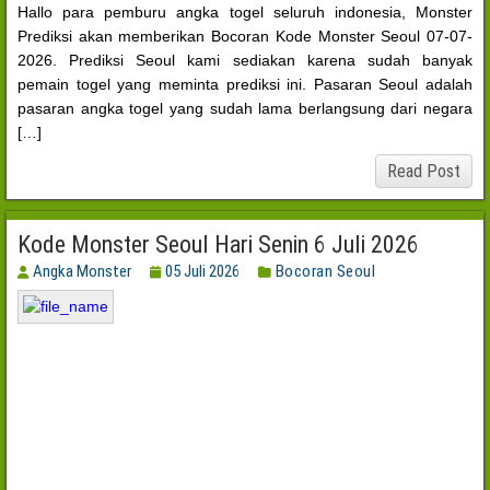
Hallo para pemburu angka togel seluruh indonesia, Monster
Prediksi akan memberikan Bocoran Kode Monster Seoul 07-07-
2026. Prediksi Seoul kami sediakan karena sudah banyak
pemain togel yang meminta prediksi ini. Pasaran Seoul adalah
pasaran angka togel yang sudah lama berlangsung dari negara
[…]
Read Post
Kode Monster Seoul Hari Senin 6 Juli 2026
Angka Monster
05 Juli 2026
Bocoran Seoul