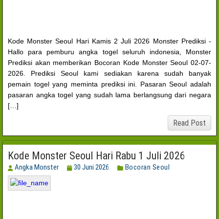
Kode Monster Seoul Hari Kamis 2 Juli 2026 Monster Prediksi -
Hallo para pemburu angka togel seluruh indonesia, Monster
Prediksi akan memberikan Bocoran Kode Monster Seoul 02-07-
2026. Prediksi Seoul kami sediakan karena sudah banyak
pemain togel yang meminta prediksi ini. Pasaran Seoul adalah
pasaran angka togel yang sudah lama berlangsung dari negara
[…]
Read Post
Kode Monster Seoul Hari Rabu 1 Juli 2026
Angka Monster
30 Juni 2026
Bocoran Seoul