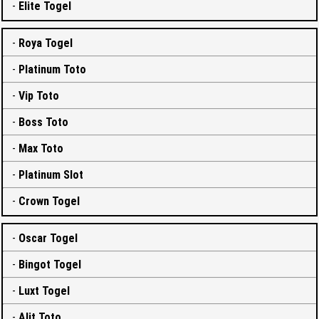
-
Elite Togel
-
Roya Togel
-
Platinum Toto
-
Vip Toto
-
Boss Toto
-
Max Toto
-
Platinum Slot
-
Crown Togel
-
Oscar Togel
-
Bingot Togel
-
Luxt Togel
-
Alit Toto