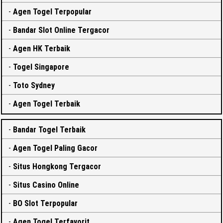
-
Agen Togel Terpopular
-
Bandar Slot Online Tergacor
-
Agen HK Terbaik
-
Togel Singapore
-
Toto Sydney
-
Agen Togel Terbaik
-
Bandar Togel Terbaik
-
Agen Togel Paling Gacor
-
Situs Hongkong Tergacor
-
Situs Casino Online
-
BO Slot Terpopular
-
Agen Togel Terfavorit