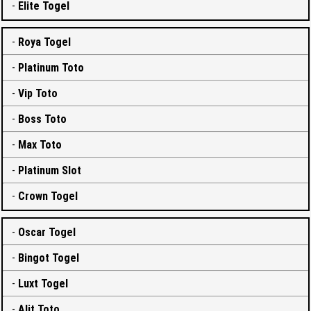
-
Elite Togel
-
Roya Togel
-
Platinum Toto
-
Vip Toto
-
Boss Toto
-
Max Toto
-
Platinum Slot
-
Crown Togel
-
Oscar Togel
-
Bingot Togel
-
Luxt Togel
-
Alit Toto