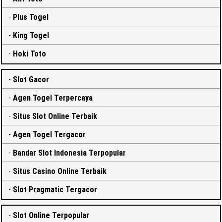
-
Plus Togel
-
King Togel
-
Hoki Toto
-
Slot Gacor
-
Agen Togel Terpercaya
-
Situs Slot Online Terbaik
-
Agen Togel Tergacor
-
Bandar Slot Indonesia Terpopular
-
Situs Casino Online Terbaik
-
Slot Pragmatic Tergacor
-
Slot Online Terpopular