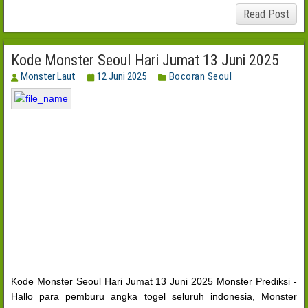
Read Post
Kode Monster Seoul Hari Jumat 13 Juni 2025
Monster Laut
12 Juni 2025
Bocoran Seoul
Kode Monster Seoul Hari Jumat 13 Juni 2025 Monster Prediksi -
Hallo para pemburu angka togel seluruh indonesia, Monster