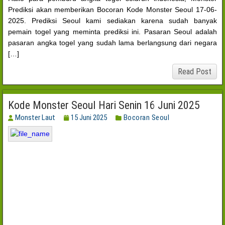
Prediksi akan memberikan Bocoran Kode Monster Seoul 17-06-
2025. Prediksi Seoul kami sediakan karena sudah banyak
pemain togel yang meminta prediksi ini. Pasaran Seoul adalah
pasaran angka togel yang sudah lama berlangsung dari negara
[…]
Read Post
Kode Monster Seoul Hari Senin 16 Juni 2025
Monster Laut
15 Juni 2025
Bocoran Seoul