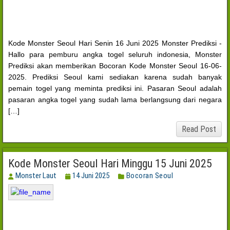
Kode Monster Seoul Hari Senin 16 Juni 2025 Monster Prediksi -
Hallo para pemburu angka togel seluruh indonesia, Monster
Prediksi akan memberikan Bocoran Kode Monster Seoul 16-06-
2025. Prediksi Seoul kami sediakan karena sudah banyak
pemain togel yang meminta prediksi ini. Pasaran Seoul adalah
pasaran angka togel yang sudah lama berlangsung dari negara
[…]
Read Post
Kode Monster Seoul Hari Minggu 15 Juni 2025
Monster Laut
14 Juni 2025
Bocoran Seoul