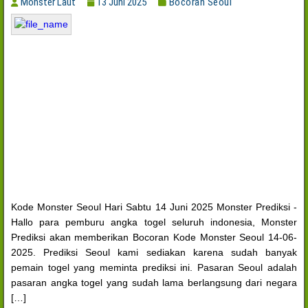
Monster Laut
13 Juni 2025
Bocoran Seoul
Kode Monster Seoul Hari Sabtu 14 Juni 2025 Monster Prediksi -
Hallo para pemburu angka togel seluruh indonesia, Monster
Prediksi akan memberikan Bocoran Kode Monster Seoul 14-06-
2025. Prediksi Seoul kami sediakan karena sudah banyak
pemain togel yang meminta prediksi ini. Pasaran Seoul adalah
pasaran angka togel yang sudah lama berlangsung dari negara
[…]