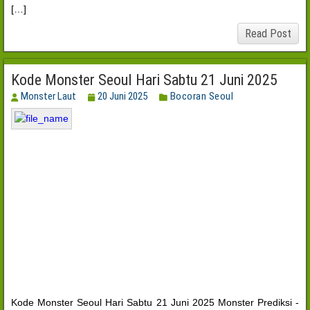
[…]
Read Post
Kode Monster Seoul Hari Sabtu 21 Juni 2025
Monster Laut
20 Juni 2025
Bocoran Seoul
Kode Monster Seoul Hari Sabtu 21 Juni 2025 Monster Prediksi -