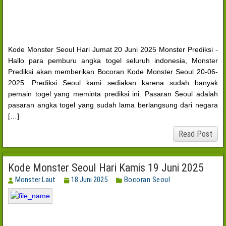
Kode Monster Seoul Hari Jumat 20 Juni 2025 Monster Prediksi -
Hallo para pemburu angka togel seluruh indonesia, Monster
Prediksi akan memberikan Bocoran Kode Monster Seoul 20-06-
2025. Prediksi Seoul kami sediakan karena sudah banyak
pemain togel yang meminta prediksi ini. Pasaran Seoul adalah
pasaran angka togel yang sudah lama berlangsung dari negara
[…]
Read Post
Kode Monster Seoul Hari Kamis 19 Juni 2025
Monster Laut
18 Juni 2025
Bocoran Seoul