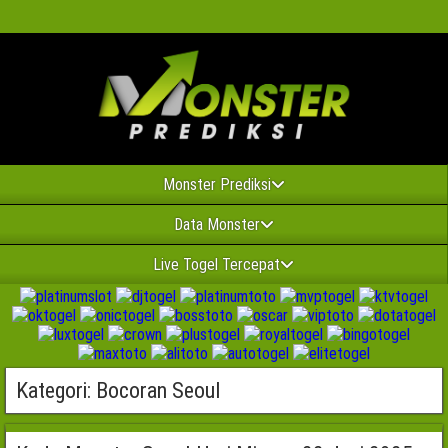
Monster Prediksi
Data Monster
Live Togel Tercepat
Kategori: Bocoran Seoul