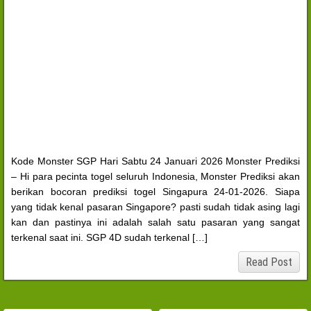
Kode Monster SGP Hari Sabtu 24 Januari 2026 Monster Prediksi
– Hi para pecinta togel seluruh Indonesia, Monster Prediksi akan
berikan bocoran prediksi togel Singapura 24-01-2026. Siapa
yang tidak kenal pasaran Singapore? pasti sudah tidak asing lagi
kan dan pastinya ini adalah salah satu pasaran yang sangat
terkenal saat ini. SGP 4D sudah terkenal […]
Read Post