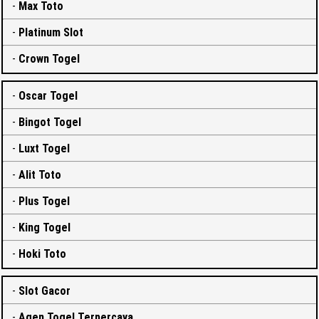
-
Max Toto
-
Platinum Slot
-
Crown Togel
-
Oscar Togel
-
Bingot Togel
-
Luxt Togel
-
Alit Toto
-
Plus Togel
-
King Togel
-
Hoki Toto
-
Slot Gacor
-
Agen Togel Terpercaya