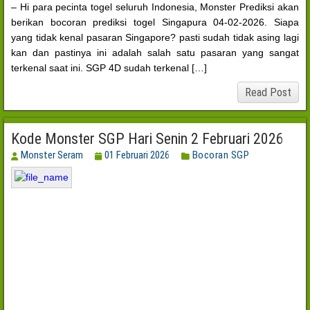
– Hi para pecinta togel seluruh Indonesia, Monster Prediksi akan
berikan bocoran prediksi togel Singapura 04-02-2026. Siapa
yang tidak kenal pasaran Singapore? pasti sudah tidak asing lagi
kan dan pastinya ini adalah salah satu pasaran yang sangat
terkenal saat ini. SGP 4D sudah terkenal […]
Read Post
Kode Monster SGP Hari Senin 2 Februari 2026
Monster Seram
01 Februari 2026
Bocoran SGP