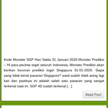
Kode Monster SGP Hari Sabtu 31 Januari 2026 Monster Prediksi
– Hi para pecinta togel seluruh Indonesia, Monster Prediksi akan
berikan bocoran prediksi togel Singapura 31-01-2026. Siapa
yang tidak kenal pasaran Singapore? pasti sudah tidak asing lagi
kan dan pastinya ini adalah salah satu pasaran yang sangat
terkenal saat ini. SGP 4D sudah terkenal […]
Read Post