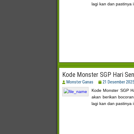
lagi kan dan pastinya 
Kode Monster SGP Hari Sen
Monster Ganas
21 Desember 202
Kode Monster SGP Har
akan berikan bocoran 
lagi kan dan pastinya 