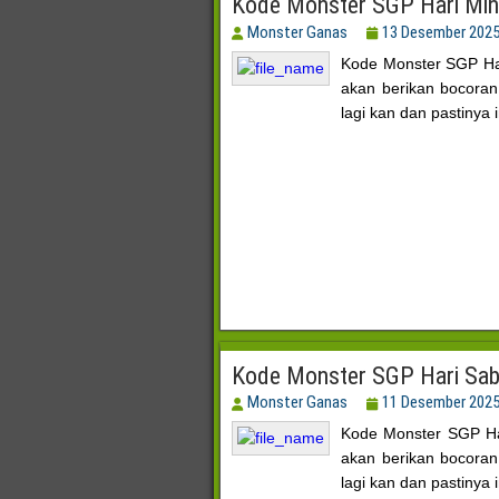
Kode Monster SGP Hari Mi
Monster Ganas
13 Desember 202
Kode Monster SGP Har
akan berikan bocoran 
lagi kan dan pastinya 
Kode Monster SGP Hari Sa
Monster Ganas
11 Desember 202
Kode Monster SGP Har
akan berikan bocoran 
lagi kan dan pastinya 