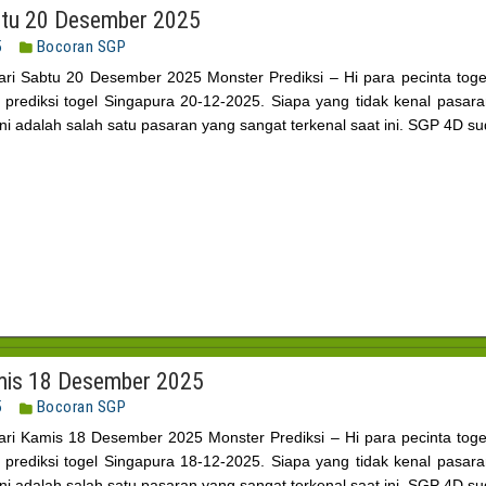
btu 20 Desember 2025
5
Bocoran SGP
i Sabtu 20 Desember 2025 Monster Prediksi – Hi para pecinta togel 
prediksi togel Singapura 20-12-2025. Siapa yang tidak kenal pasara
ini adalah salah satu pasaran yang sangat terkenal saat ini. SGP 4D s
mis 18 Desember 2025
5
Bocoran SGP
i Kamis 18 Desember 2025 Monster Prediksi – Hi para pecinta togel 
prediksi togel Singapura 18-12-2025. Siapa yang tidak kenal pasara
ini adalah salah satu pasaran yang sangat terkenal saat ini. SGP 4D s