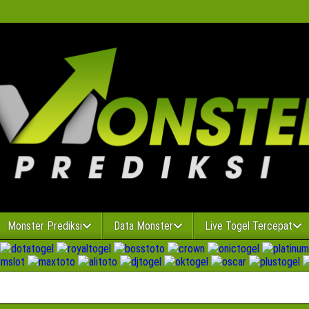
Monster Prediksi
Data Monster
Live Togel Tercepat