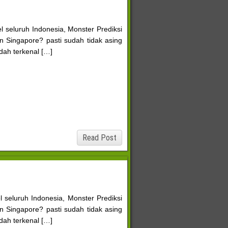
 seluruh Indonesia, Monster Prediksi
n Singapore? pasti sudah tidak asing
udah terkenal […]
Read Post
seluruh Indonesia, Monster Prediksi
n Singapore? pasti sudah tidak asing
udah terkenal […]