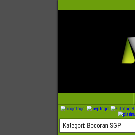
Kategori: Bocoran SGP