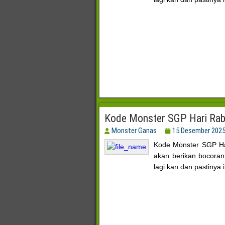
Kode Monster SGP Hari Ra
Monster Ganas
15 Desember 202
Kode Monster SGP Har
akan berikan bocoran 
lagi kan dan pastinya 