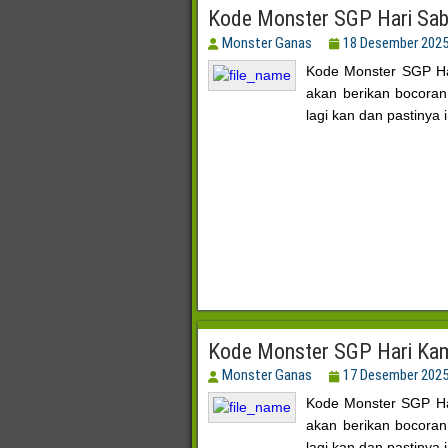
Kode Monster SGP Hari Sa
Monster Ganas
18 Desember 202
Kode Monster SGP Har
akan berikan bocoran 
lagi kan dan pastinya 
Kode Monster SGP Hari Ka
Monster Ganas
17 Desember 202
Kode Monster SGP Har
akan berikan bocoran 
lagi kan dan pastinya 