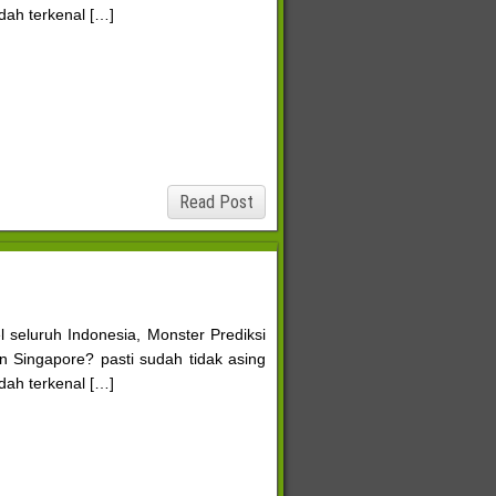
udah terkenal […]
Read Post
seluruh Indonesia, Monster Prediksi
n Singapore? pasti sudah tidak asing
udah terkenal […]