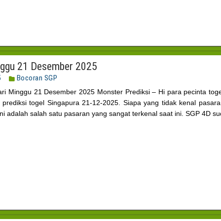
nggu 21 Desember 2025
5
Bocoran SGP
i Minggu 21 Desember 2025 Monster Prediksi – Hi para pecinta togel
prediksi togel Singapura 21-12-2025. Siapa yang tidak kenal pasara
ini adalah salah satu pasaran yang sangat terkenal saat ini. SGP 4D s