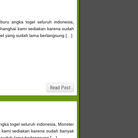
uru angka togel seluruh indonesia,
Shanghai kami sediakan karena sudah
gel yang sudah lama berlangsung […]
Read Post
gka togel seluruh indonesia, Monster
i kami sediakan karena sudah banyak
g sudah lama berlangsung […]