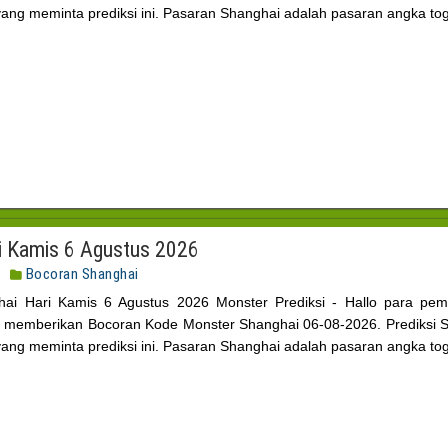
yang meminta prediksi ini. Pasaran Shanghai adalah pasaran angka to
i Kamis 6 Agustus 2026
Bocoran Shanghai
ai Hari Kamis 6 Agustus 2026 Monster Prediksi - Hallo para pemb
n memberikan Bocoran Kode Monster Shanghai 06-08-2026. Prediksi 
yang meminta prediksi ini. Pasaran Shanghai adalah pasaran angka to