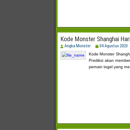
Kode Monster Shanghai Har
Angka Monster
04 Agustus 2026
Kode Monster Shanghai
Prediksi akan member
pemain togel yang mem