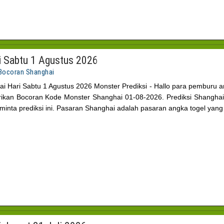
i Sabtu 1 Agustus 2026
Bocoran Shanghai
 Hari Sabtu 1 Agustus 2026 Monster Prediksi - Hallo para pemburu an
ikan Bocoran Kode Monster Shanghai 01-08-2026. Prediksi Shangha
inta prediksi ini. Pasaran Shanghai adalah pasaran angka togel yan