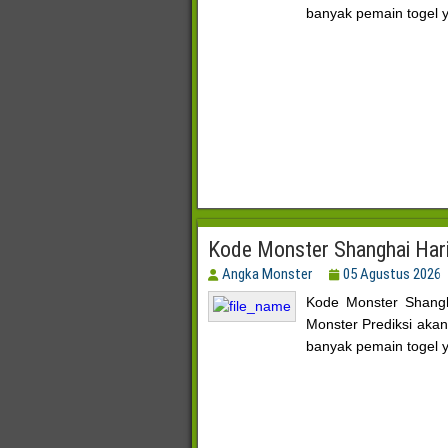
banyak pemain togel 
Kode Monster Shanghai Har
Angka Monster
05 Agustus 2026
Kode Monster Shangh
Monster Prediksi aka
banyak pemain togel 