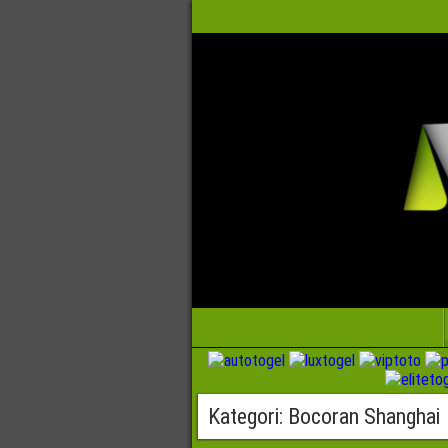
Kategori: Bocoran Shanghai