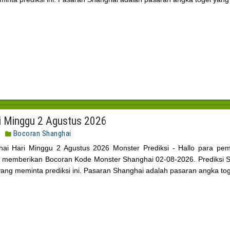
i Minggu 2 Agustus 2026
Bocoran Shanghai
i Hari Minggu 2 Agustus 2026 Monster Prediksi - Hallo para pemb
n memberikan Bocoran Kode Monster Shanghai 02-08-2026. Prediksi 
yang meminta prediksi ini. Pasaran Shanghai adalah pasaran angka to