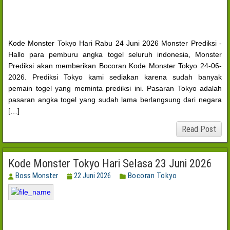
Kode Monster Tokyo Hari Rabu 24 Juni 2026 Monster Prediksi -
Hallo para pemburu angka togel seluruh indonesia, Monster
Prediksi akan memberikan Bocoran Kode Monster Tokyo 24-06-
2026. Prediksi Tokyo kami sediakan karena sudah banyak
pemain togel yang meminta prediksi ini. Pasaran Tokyo adalah
pasaran angka togel yang sudah lama berlangsung dari negara
[…]
Read Post
Kode Monster Tokyo Hari Selasa 23 Juni 2026
Boss Monster
22 Juni 2026
Bocoran Tokyo