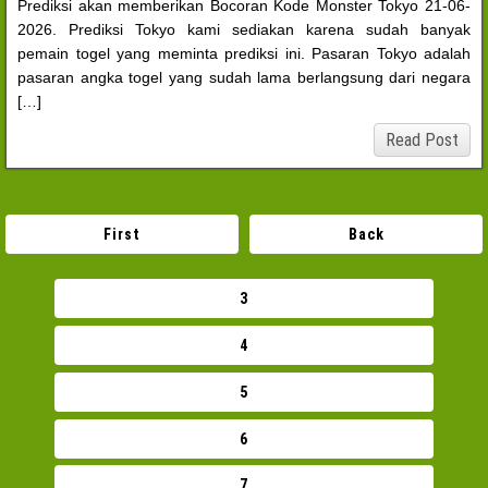
Prediksi akan memberikan Bocoran Kode Monster Tokyo 21-06-
2026. Prediksi Tokyo kami sediakan karena sudah banyak
pemain togel yang meminta prediksi ini. Pasaran Tokyo adalah
pasaran angka togel yang sudah lama berlangsung dari negara
[…]
Read Post
First
Back
3
4
5
6
7