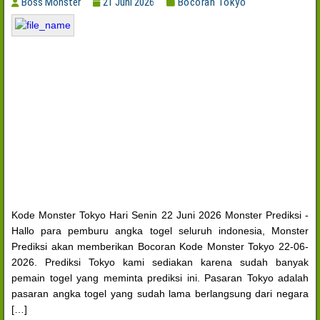
Boss Monster
21 Juni 2026
Bocoran Tokyo
Kode Monster Tokyo Hari Senin 22 Juni 2026 Monster Prediksi -
Hallo para pemburu angka togel seluruh indonesia, Monster
Prediksi akan memberikan Bocoran Kode Monster Tokyo 22-06-
2026. Prediksi Tokyo kami sediakan karena sudah banyak
pemain togel yang meminta prediksi ini. Pasaran Tokyo adalah
pasaran angka togel yang sudah lama berlangsung dari negara
[…]