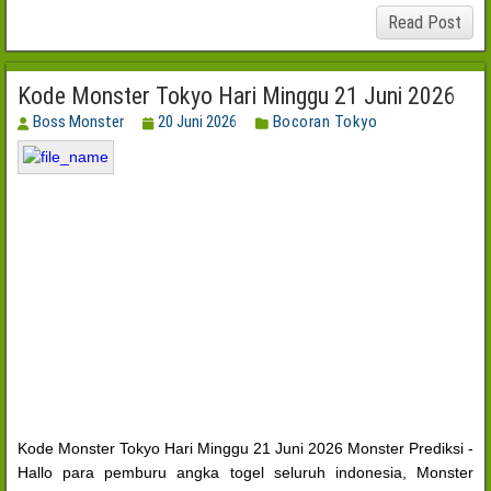
Read Post
Kode Monster Tokyo Hari Minggu 21 Juni 2026
Boss Monster
20 Juni 2026
Bocoran Tokyo
Kode Monster Tokyo Hari Minggu 21 Juni 2026 Monster Prediksi -
Hallo para pemburu angka togel seluruh indonesia, Monster