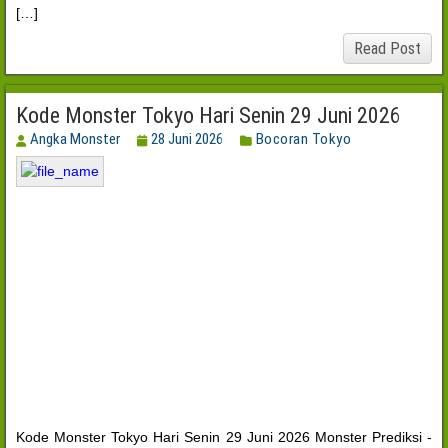
[…]
Read Post
Kode Monster Tokyo Hari Senin 29 Juni 2026
Angka Monster
28 Juni 2026
Bocoran Tokyo
Kode Monster Tokyo Hari Senin 29 Juni 2026 Monster Prediksi -