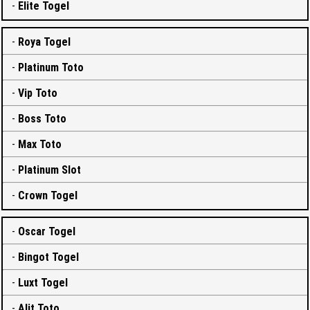
-
Elite Togel
-
Roya Togel
-
Platinum Toto
-
Vip Toto
-
Boss Toto
-
Max Toto
-
Platinum Slot
-
Crown Togel
-
Oscar Togel
-
Bingot Togel
-
Luxt Togel
-
Alit Toto