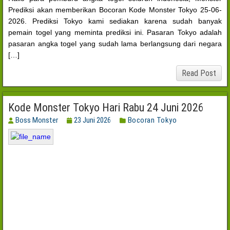
Prediksi akan memberikan Bocoran Kode Monster Tokyo 25-06-
2026. Prediksi Tokyo kami sediakan karena sudah banyak
pemain togel yang meminta prediksi ini. Pasaran Tokyo adalah
pasaran angka togel yang sudah lama berlangsung dari negara
[…]
Read Post
Kode Monster Tokyo Hari Rabu 24 Juni 2026
Boss Monster
23 Juni 2026
Bocoran Tokyo