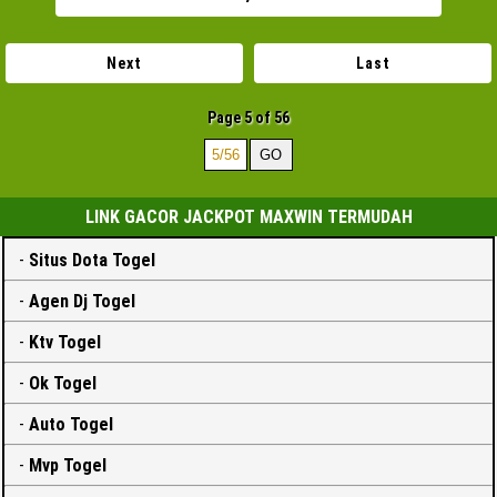
Next
Last
Page 5 of 56
LINK GACOR JACKPOT MAXWIN TERMUDAH
-
Situs Dota Togel
-
Agen Dj Togel
-
Ktv Togel
-
Ok Togel
-
Auto Togel
-
Mvp Togel