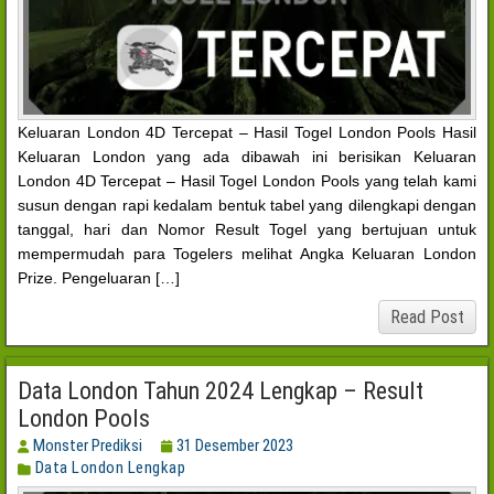
Keluaran London 4D Tercepat – Hasil Togel London Pools Hasil
Keluaran London yang ada dibawah ini berisikan Keluaran
London 4D Tercepat – Hasil Togel London Pools yang telah kami
susun dengan rapi kedalam bentuk tabel yang dilengkapi dengan
tanggal, hari dan Nomor Result Togel yang bertujuan untuk
mempermudah para Togelers melihat Angka Keluaran London
Prize. Pengeluaran […]
Read Post
Data London Tahun 2024 Lengkap – Result
London Pools
Monster Prediksi
31 Desember 2023
Data London Lengkap