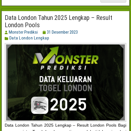
Data London Tahun 2025 Lengkap – Result
London Pools
Monster Prediksi
31 Desember 2023
Data London Lengkap
Data London Tahun 2025 Lengkap – Result London Pools Bagi