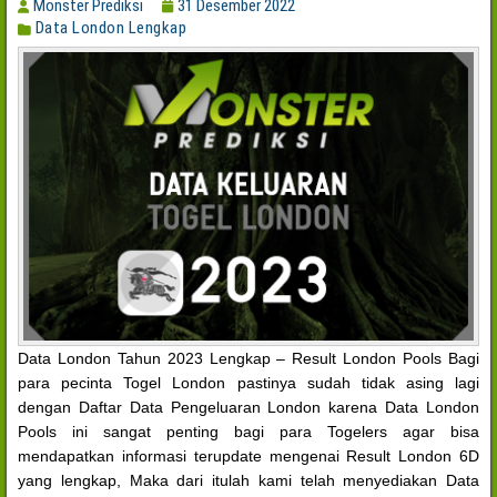
Monster Prediksi
31 Desember 2022
Data London Lengkap
Data London Tahun 2023 Lengkap – Result London Pools Bagi
para pecinta Togel London pastinya sudah tidak asing lagi
dengan Daftar Data Pengeluaran London karena Data London
Pools ini sangat penting bagi para Togelers agar bisa
mendapatkan informasi terupdate mengenai Result London 6D
yang lengkap, Maka dari itulah kami telah menyediakan Data