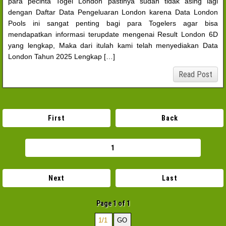
para pecinta Togel London pastinya sudah tidak asing lagi
dengan Daftar Data Pengeluaran London karena Data London
Pools ini sangat penting bagi para Togelers agar bisa
mendapatkan informasi terupdate mengenai Result London 6D
yang lengkap, Maka dari itulah kami telah menyediakan Data
London Tahun 2025 Lengkap […]
Read Post
First
Back
1
Next
Last
Page 1 of 1