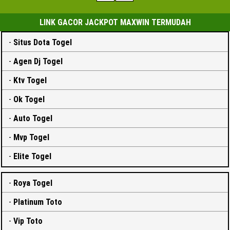
LINK GACOR JACKPOT MAXWIN TERMUDAH
-
Situs Dota Togel
-
Agen Dj Togel
-
Ktv Togel
-
Ok Togel
-
Auto Togel
-
Mvp Togel
-
Elite Togel
-
Roya Togel
-
Platinum Toto
-
Vip Toto