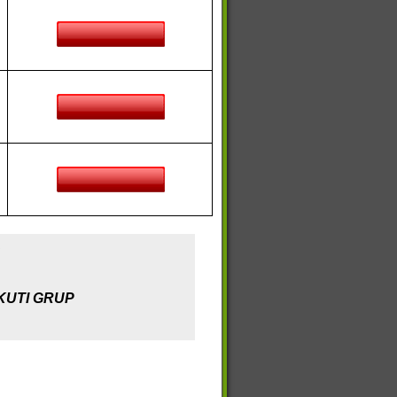
KUTI GRUP