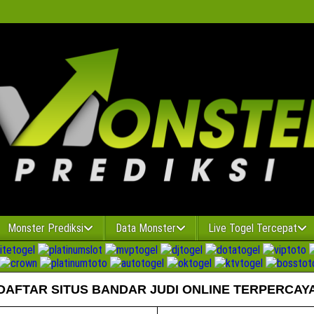
Monster Prediksi
Data Monster
Live Togel Tercepat
DAFTAR SITUS BANDAR JUDI ONLINE TERPERCAY