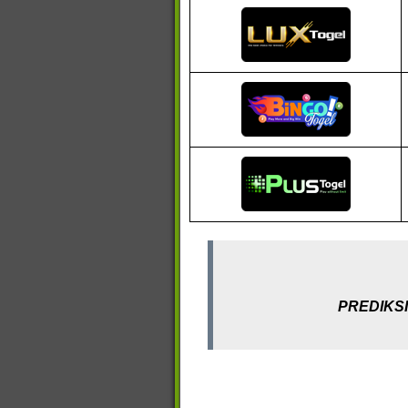
PREDIKSI