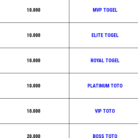
10.000
MVP TOGEL
10.000
ELITE TOGEL
10.000
ROYAL TOGEL
10.000
PLATINUM TOTO
10.000
VIP TOTO
20.000
BOSS TOTO