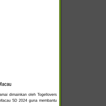
 Macau
mai dimainkan oleh Togellovers
n Macau 5D 2024 guna membantu