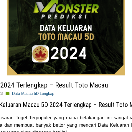
 2024 Terlengkap – Result Toto Macau
23
Data Macau 5D Lengkap
Keluaran Macau 5D 2024 Terlengkap – Result Toto
aran Togel Terpopuler yang mana belakangan ini sangat ra
aya dan membuat banyak bettor yang mencari Data Keluara