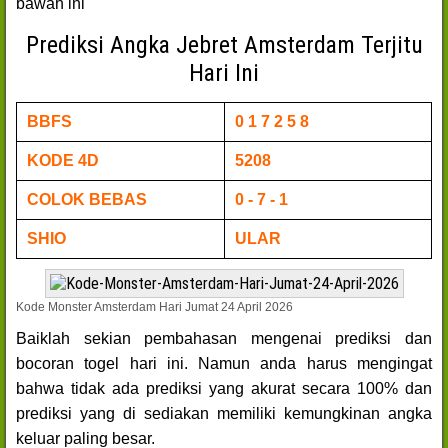
bawah ini
Prediksi Angka Jebret Amsterdam Terjitu
Hari Ini
BBFS
0 1 7 2 5 8
KODE 4D
5208
COLOK BEBAS
0 - 7 - 1
SHIO
ULAR
Kode Monster Amsterdam Hari Jumat 24 April 2026
Baiklah sekian pembahasan mengenai prediksi dan
bocoran togel hari ini. Namun anda harus mengingat
bahwa tidak ada prediksi yang akurat secara 100% dan
prediksi yang di sediakan memiliki kemungkinan angka
keluar paling besar.