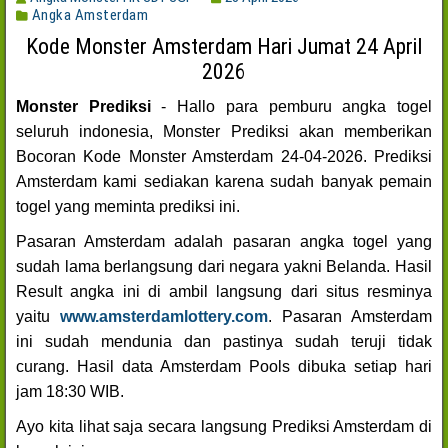
Angka Amsterdam
Kode Monster Amsterdam Hari Jumat 24 April
2026
Monster Prediksi
- Hallo para pemburu angka togel
seluruh indonesia, Monster Prediksi akan memberikan
Bocoran Kode Monster Amsterdam 24-04-2026. Prediksi
Amsterdam kami sediakan karena sudah banyak pemain
togel yang meminta prediksi ini.
Pasaran Amsterdam adalah pasaran angka togel yang
sudah lama berlangsung dari negara yakni Belanda. Hasil
Result angka ini di ambil langsung dari situs resminya
yaitu
www.amsterdamlottery.com
. Pasaran Amsterdam
ini sudah mendunia dan pastinya sudah teruji tidak
curang. Hasil data Amsterdam Pools dibuka setiap hari
jam 18:30 WIB.
Ayo kita lihat saja secara langsung Prediksi Amsterdam di