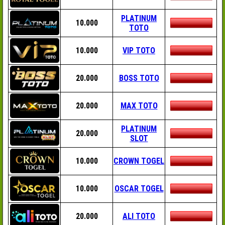
PLATINUM
10.000
TOTO
10.000
VIP TOTO
20.000
BOSS TOTO
20.000
MAX TOTO
PLATINUM
20.000
SLOT
10.000
CROWN TOGEL
10.000
OSCAR TOGEL
20.000
ALI TOTO