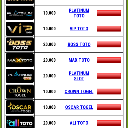
PLATINUM
10.000
TOTO
10.000
VIP TOTO
20.000
BOSS TOTO
20.000
MAX TOTO
PLATINUM
20.000
SLOT
10.000
CROWN TOGEL
10.000
OSCAR TOGEL
20.000
ALI TOTO