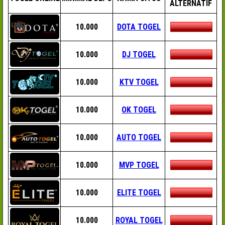
ALTERNATIF
10.000
DOTA TOGEL
10.000
DJ TOGEL
10.000
KTV TOGEL
10.000
OK TOGEL
10.000
AUTO TOGEL
10.000
MVP TOGEL
10.000
ELITE TOGEL
10.000
ROYAL TOGEL