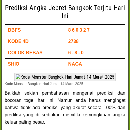
Prediksi Angka Jebret Bangkok Terjitu Hari
Ini
BBFS
8 6 0 3 2 7
KODE 4D
2738
COLOK BEBAS
6 - 8 - 0
SHIO
NAGA
Kode Monster Bangkok Hari Jumat 14 Maret 2025
Baiklah sekian pembahasan mengenai prediksi dan
bocoran togel hari ini. Namun anda harus mengingat
bahwa tidak ada prediksi yang akurat secara 100% dan
prediksi yang di sediakan memiliki kemungkinan angka
keluar paling besar.