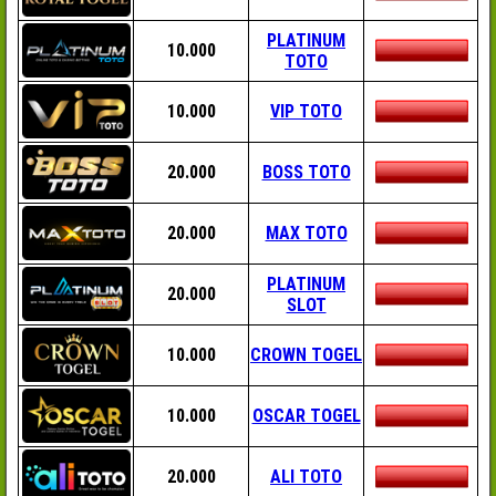
PLATINUM
10.000
TOTO
10.000
VIP TOTO
20.000
BOSS TOTO
20.000
MAX TOTO
PLATINUM
20.000
SLOT
10.000
CROWN TOGEL
10.000
OSCAR TOGEL
20.000
ALI TOTO