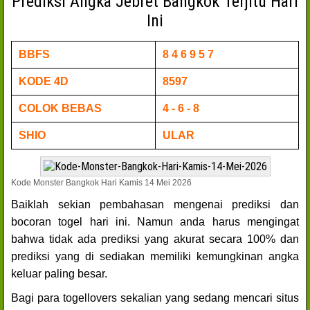
Prediksi Angka Jebret Bangkok Terjitu Hari
Ini
BBFS
8 4 6 9 5 7
KODE 4D
8597
COLOK BEBAS
4 - 6 - 8
SHIO
ULAR
Kode Monster Bangkok Hari Kamis 14 Mei 2026
Baiklah sekian pembahasan mengenai prediksi dan
bocoran togel hari ini. Namun anda harus mengingat
bahwa tidak ada prediksi yang akurat secara 100% dan
prediksi yang di sediakan memiliki kemungkinan angka
keluar paling besar.
Bagi para togellovers sekalian yang sedang mencari situs