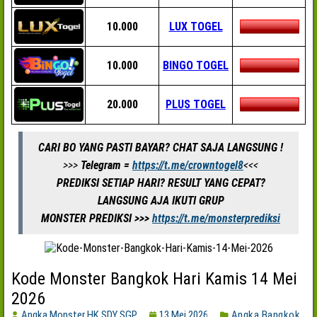
10.000
LUX TOGEL
10.000
BINGO TOGEL
20.000
PLUS TOGEL
CARI BO YANG PASTI BAYAR? CHAT SAJA LANGSUNG !
>>>
Telegram =
https://t.me/crowntogel8
<<<
PREDIKSI SETIAP HARI? RESULT YANG CEPAT?
LANGSUNG AJA IKUTI GRUP
MONSTER PREDIKSI >>>
https://t.me/monsterprediksi
Kode Monster Bangkok Hari Kamis 14 Mei
2026
Angka Monster HK SDY SGP
13 Mei 2026
Angka Bangkok