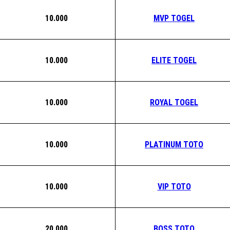
10.000
MVP TOGEL
10.000
ELITE TOGEL
10.000
ROYAL TOGEL
10.000
PLATINUM TOTO
10.000
VIP TOTO
20.000
BOSS TOTO