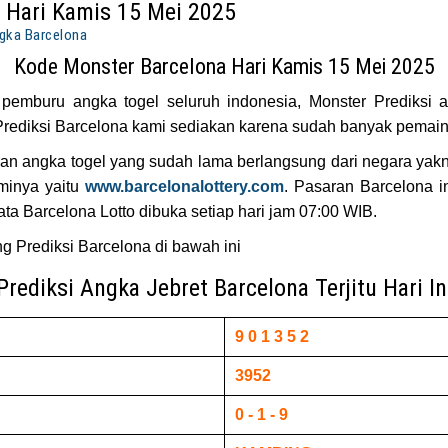
 Hari Kamis 15 Mei 2025
gka Barcelona
Kode Monster Barcelona Hari Kamis 15 Mei 2025
 pemburu angka togel seluruh indonesia, Monster Prediksi
rediksi Barcelona kami sediakan karena sudah banyak pemain t
n angka togel yang sudah lama berlangsung dari negara yakni
sminya yaitu
www.barcelonalottery.com
. Pasaran Barcelona 
data Barcelona Lotto dibuka setiap hari jam 07:00 WIB.
ng Prediksi Barcelona di bawah ini
Prediksi Angka Jebret Barcelona Terjitu Hari In
9 0 1 3 5 2
3952
0 - 1 - 9