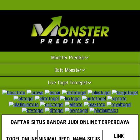
Monster Prediksi
Data Monster
Live Togel Tercepat
DAFTAR SITUS BANDAR JUDI ONLINE TERPERCAYA
LINK
TOGEL ONLINE
MINIMAL DEPO
NAMA SITUS