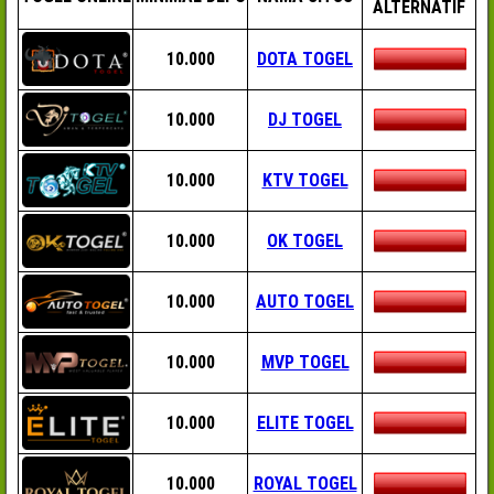
ALTERNATIF
10.000
DOTA TOGEL
10.000
DJ TOGEL
10.000
KTV TOGEL
10.000
OK TOGEL
10.000
AUTO TOGEL
10.000
MVP TOGEL
10.000
ELITE TOGEL
10.000
ROYAL TOGEL