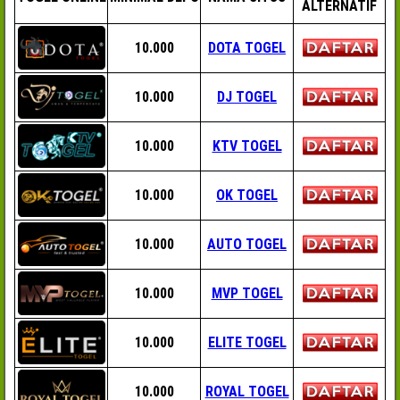
ALTERNATIF
10.000
DOTA TOGEL
10.000
DJ TOGEL
10.000
KTV TOGEL
10.000
OK TOGEL
10.000
AUTO TOGEL
10.000
MVP TOGEL
10.000
ELITE TOGEL
10.000
ROYAL TOGEL