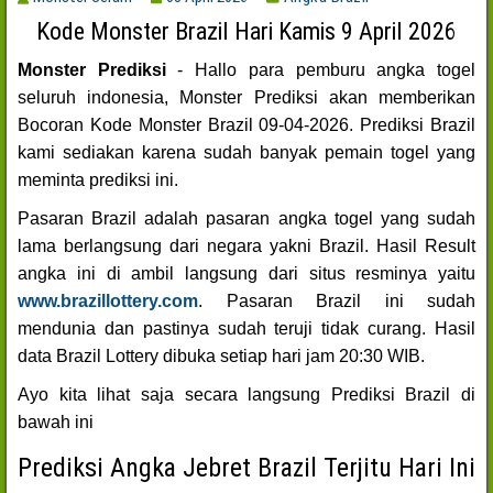
Kode Monster Brazil Hari Kamis 9 April 2026
Monster Prediksi
- Hallo para pemburu angka togel
seluruh indonesia, Monster Prediksi akan memberikan
Bocoran Kode Monster Brazil 09-04-2026. Prediksi Brazil
kami sediakan karena sudah banyak pemain togel yang
meminta prediksi ini.
Pasaran Brazil adalah pasaran angka togel yang sudah
lama berlangsung dari negara yakni Brazil. Hasil Result
angka ini di ambil langsung dari situs resminya yaitu
www.brazillottery.com
. Pasaran Brazil ini sudah
mendunia dan pastinya sudah teruji tidak curang. Hasil
data Brazil Lottery dibuka setiap hari jam 20:30 WIB.
Ayo kita lihat saja secara langsung Prediksi Brazil di
bawah ini
Prediksi Angka Jebret Brazil Terjitu Hari Ini