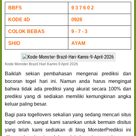
BBFS
9 3 7 6 0 2
KODE 4D
0926
COLOK BEBAS
9 - 7 - 3
SHIO
AYAM
Kode Monster Brazil Hari Kamis 9 April 2026
Baiklah sekian pembahasan mengenai prediksi dan
bocoran togel hari ini. Namun anda harus mengingat
bahwa tidak ada prediksi yang akurat secara 100% dan
prediksi yang di sediakan memiliki kemungkinan angka
keluar paling besar.
Bagi para togellovers sekalian yang sedang mencari situs
togel online, sangat kami sarankan untuk bermain disitus
yang telah kami sediakan di blog MonsterPrediksi ini