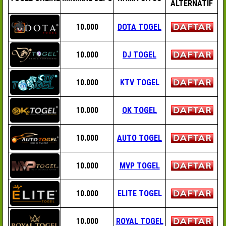
ALTERNATIF
10.000
DOTA TOGEL
10.000
DJ TOGEL
10.000
KTV TOGEL
10.000
OK TOGEL
10.000
AUTO TOGEL
10.000
MVP TOGEL
10.000
ELITE TOGEL
10.000
ROYAL TOGEL