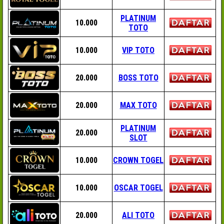
PLATINUM
10.000
TOTO
10.000
VIP TOTO
20.000
BOSS TOTO
20.000
MAX TOTO
PLATINUM
20.000
SLOT
10.000
CROWN TOGEL
10.000
OSCAR TOGEL
20.000
ALI TOTO