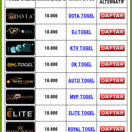
ALTERNATIF
10.000
DOTA TOGEL
10.000
DJ TOGEL
10.000
KTV TOGEL
10.000
OK TOGEL
10.000
AUTO TOGEL
10.000
MVP TOGEL
10.000
ELITE TOGEL
10.000
ROYAL TOGEL