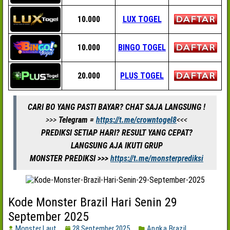
10.000
LUX TOGEL
10.000
BINGO TOGEL
20.000
PLUS TOGEL
CARI BO YANG PASTI BAYAR? CHAT SAJA LANGSUNG !
>>>
Telegram =
https://t.me/crowntogel8
<<<
PREDIKSI SETIAP HARI? RESULT YANG CEPAT?
LANGSUNG AJA IKUTI GRUP
MONSTER PREDIKSI >>>
https://t.me/monsterprediksi
Kode Monster Brazil Hari Senin 29
September 2025
Monster Laut
28 September 2025
Angka Brazil