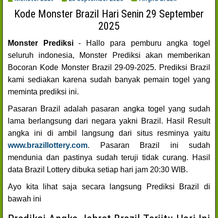
Kode Monster Brazil Hari Senin 29 September
2025
Monster Prediksi
- Hallo para pemburu angka togel
seluruh indonesia, Monster Prediksi akan memberikan
Bocoran Kode Monster Brazil 29-09-2025. Prediksi Brazil
kami sediakan karena sudah banyak pemain togel yang
meminta prediksi ini.
Pasaran Brazil adalah pasaran angka togel yang sudah
lama berlangsung dari negara yakni Brazil. Hasil Result
angka ini di ambil langsung dari situs resminya yaitu
www.brazillottery.com
. Pasaran Brazil ini sudah
mendunia dan pastinya sudah teruji tidak curang. Hasil
data Brazil Lottery dibuka setiap hari jam 20:30 WIB.
Ayo kita lihat saja secara langsung Prediksi Brazil di
bawah ini