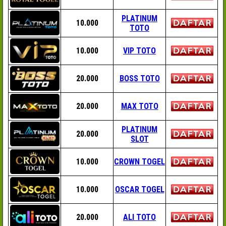
PLATINUM
10.000
TOTO
10.000
VIP TOTO
20.000
BOSS TOTO
20.000
MAX TOTO
PLATINUM
20.000
SLOT
10.000
CROWN TOGEL
10.000
OSCAR TOGEL
20.000
ALI TOTO