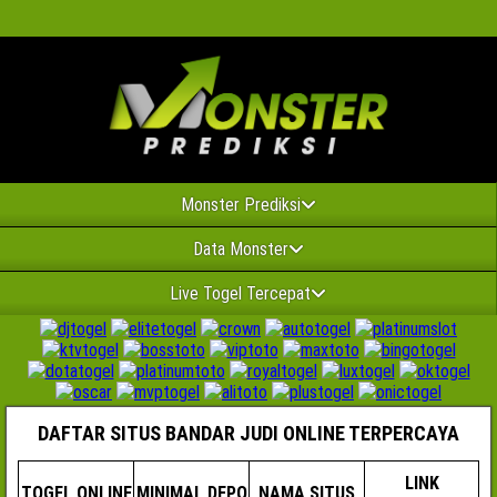
Monster Prediksi
Data Monster
Live Togel Tercepat
DAFTAR SITUS BANDAR JUDI ONLINE TERPERCAYA
LINK
TOGEL ONLINE
MINIMAL DEPO
NAMA SITUS