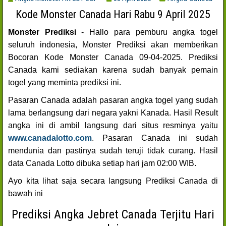
Kode Monster Canada Hari Rabu 9 April 2025
Monster Prediksi
- Hallo para pemburu angka togel
seluruh indonesia, Monster Prediksi akan memberikan
Bocoran Kode Monster Canada 09-04-2025. Prediksi
Canada kami sediakan karena sudah banyak pemain
togel yang meminta prediksi ini.
Pasaran Canada adalah pasaran angka togel yang sudah
lama berlangsung dari negara yakni Kanada. Hasil Result
angka ini di ambil langsung dari situs resminya yaitu
www.canadalotto.com
. Pasaran Canada ini sudah
mendunia dan pastinya sudah teruji tidak curang. Hasil
data Canada Lotto dibuka setiap hari jam 02:00 WIB.
Ayo kita lihat saja secara langsung Prediksi Canada di
bawah ini
Prediksi Angka Jebret Canada Terjitu Hari