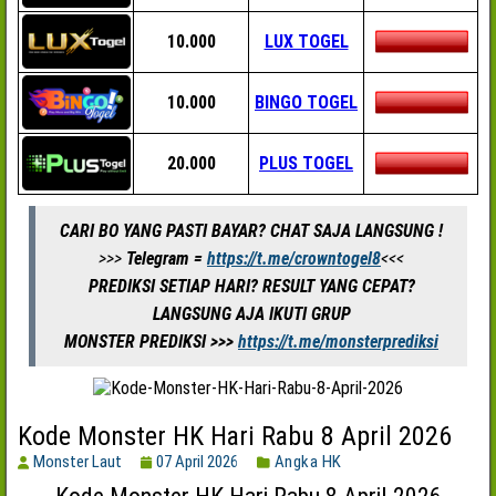
10.000
LUX TOGEL
10.000
BINGO TOGEL
20.000
PLUS TOGEL
CARI BO YANG PASTI BAYAR? CHAT SAJA LANGSUNG !
>>>
Telegram =
https://t.me/crowntogel8
<<<
PREDIKSI SETIAP HARI? RESULT YANG CEPAT?
LANGSUNG AJA IKUTI GRUP
MONSTER PREDIKSI >>>
https://t.me/monsterprediksi
Kode Monster HK Hari Rabu 8 April 2026
Monster Laut
07 April 2026
Angka HK