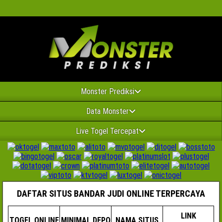
Monster Prediksi
Data Monster
Live Togel Tercepat
DAFTAR SITUS BANDAR JUDI ONLINE TERPERCAYA
LINK
TOGEL ONLINE
MINIMAL DEPO
NAMA SITUS