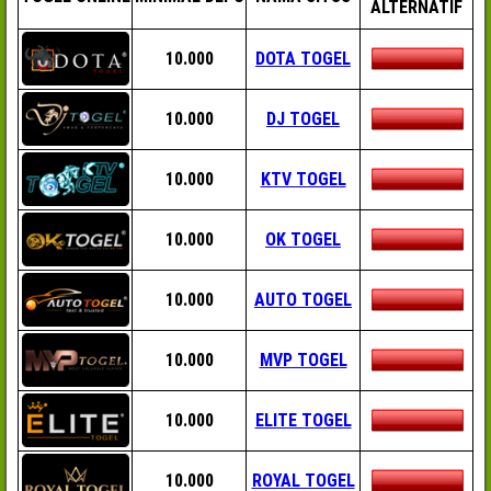
ALTERNATIF
10.000
DOTA TOGEL
10.000
DJ TOGEL
10.000
KTV TOGEL
10.000
OK TOGEL
10.000
AUTO TOGEL
10.000
MVP TOGEL
10.000
ELITE TOGEL
10.000
ROYAL TOGEL