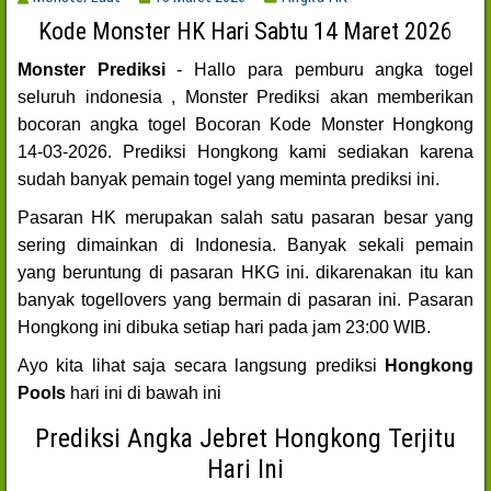
Kode Monster HK Hari Sabtu 14 Maret 2026
Monster Prediksi
- Hallo para pemburu angka togel
seluruh indonesia , Monster Prediksi akan memberikan
bocoran angka togel Bocoran Kode Monster Hongkong
14-03-2026. Prediksi Hongkong kami sediakan karena
sudah banyak pemain togel yang meminta prediksi ini.
Pasaran HK merupakan salah satu pasaran besar yang
sering dimainkan di Indonesia. Banyak sekali pemain
yang beruntung di pasaran HKG ini. dikarenakan itu kan
banyak togellovers yang bermain di pasaran ini. Pasaran
Hongkong ini dibuka setiap hari pada jam 23:00 WIB.
Ayo kita lihat saja secara langsung prediksi
Hongkong
Pools
hari ini di bawah ini
Prediksi Angka Jebret Hongkong Terjitu
Hari Ini