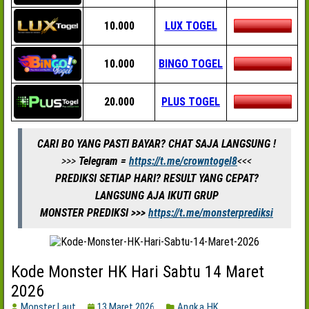
10.000
LUX TOGEL
10.000
BINGO TOGEL
20.000
PLUS TOGEL
CARI BO YANG PASTI BAYAR? CHAT SAJA LANGSUNG !
>>>
Telegram =
https://t.me/crowntogel8
<<<
PREDIKSI SETIAP HARI? RESULT YANG CEPAT?
LANGSUNG AJA IKUTI GRUP
MONSTER PREDIKSI >>>
https://t.me/monsterprediksi
Kode Monster HK Hari Sabtu 14 Maret
2026
Monster Laut
13 Maret 2026
Angka HK