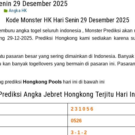
enin 29 Desember 2025
Angka HK
Kode Monster HK Hari Senin 29 Desember 2025
emburu angka togel seluruh indonesia , Monster Prediksi aka
g 29-12-2025. Prediksi Hongkong kami sediakan karena s
u pasaran besar yang sering dimainkan di Indonesia. Banyak 
u kan banyak togellovers yang bermain di pasaran ini. Pasaran
ng prediksi
Hongkong Pools
hari ini di bawah ini
Prediksi Angka Jebret Hongkong Terjitu Hari In
2 3 1 0 5 6
0526
3 - 1 - 2