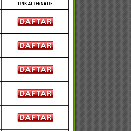
LINK ALTERNATIF