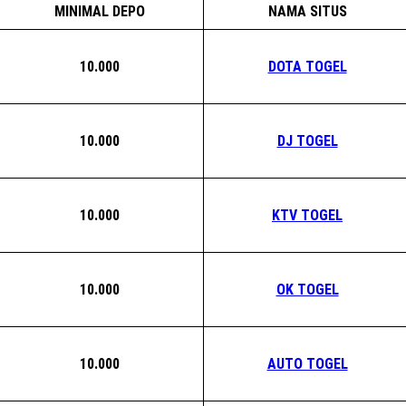
MINIMAL DEPO
NAMA SITUS
10.000
DOTA TOGEL
10.000
DJ TOGEL
10.000
KTV TOGEL
10.000
OK TOGEL
10.000
AUTO TOGEL