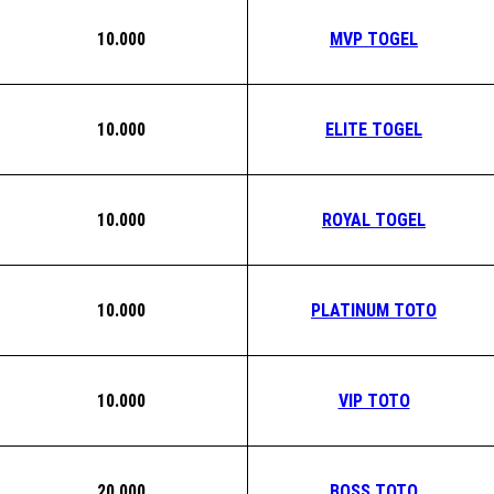
10.000
MVP TOGEL
10.000
ELITE TOGEL
10.000
ROYAL TOGEL
10.000
PLATINUM TOTO
10.000
VIP TOTO
20.000
BOSS TOTO