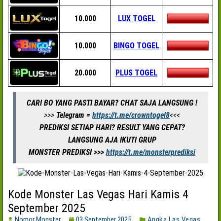
10.000
LUX TOGEL
10.000
BINGO TOGEL
20.000
PLUS TOGEL
CARI BO YANG PASTI BAYAR? CHAT SAJA LANGSUNG !
>>>
Telegram =
https://t.me/crowntogel8
<<<
PREDIKSI SETIAP HARI? RESULT YANG CEPAT?
LANGSUNG AJA IKUTI GRUP
MONSTER PREDIKSI >>>
https://t.me/monsterprediksi
Kode Monster Las Vegas Hari Kamis 4
September 2025
Nomor Monster
03 September 2025
Angka Las Vegas