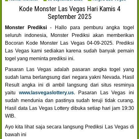
Kode Monster Las Vegas Hari Kamis 4
September 2025
Monster Prediksi
- Hallo para pemburu angka togel
seluruh indonesia, Monster Prediksi akan memberikan
Bocoran Kode Monster Las Vegas 04-09-2025. Prediksi
Las Vegas kami sediakan karena sudah banyak pemain
togel yang meminta prediksi ini.
Pasaran Las Vegas adalah pasaran angka togel yang
sudah lama berlangsung dari negara yakni Nevada. Hasil
Result angka ini di ambil langsung dari situs resminya
yaitu
www.lasvegaslottery.us
. Pasaran Las Vegas ini
sudah mendunia dan pastinya sudah teruji tidak curang.
Hasil data Las Vegas Lottery dibuka setiap hari jam 19:30
WIB.
Ayo kita lihat saja secara langsung Prediksi Las Vegas di
bawah ini