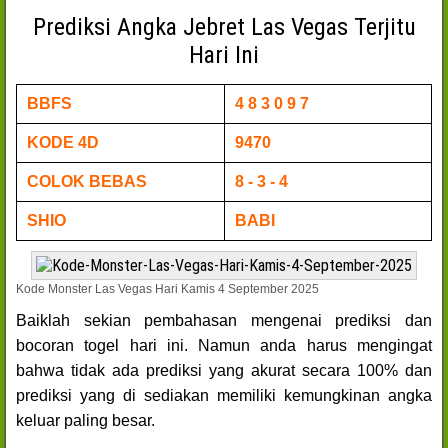
Prediksi Angka Jebret Las Vegas Terjitu
Hari Ini
BBFS
4 8 3 0 9 7
KODE 4D
9470
COLOK BEBAS
8 - 3 - 4
SHIO
BABI
Kode Monster Las Vegas Hari Kamis 4 September 2025
Baiklah sekian pembahasan mengenai prediksi dan
bocoran togel hari ini. Namun anda harus mengingat
bahwa tidak ada prediksi yang akurat secara 100% dan
prediksi yang di sediakan memiliki kemungkinan angka
keluar paling besar.