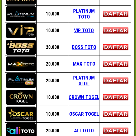
PLATINUM
10.000
TOTO
10.000
VIP TOTO
20.000
BOSS TOTO
20.000
MAX TOTO
PLATINUM
20.000
SLOT
10.000
CROWN TOGEL
10.000
OSCAR TOGEL
20.000
ALI TOTO