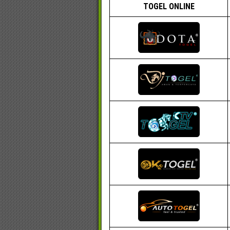
TOGEL ONLINE