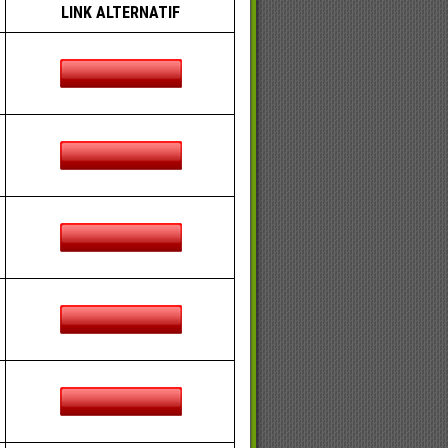
LINK ALTERNATIF