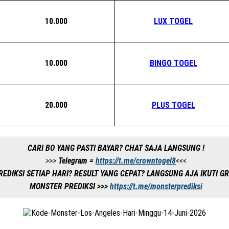
10.000
LUX TOGEL
10.000
BINGO TOGEL
20.000
PLUS TOGEL
CARI BO YANG PASTI BAYAR? CHAT SAJA LANGSUNG !
>>>
Telegram =
https://t.me/crowntogel8
<<<
REDIKSI SETIAP HARI? RESULT YANG CEPAT? LANGSUNG AJA IKUTI G
MONSTER PREDIKSI >>>
https://t.me/monsterprediksi