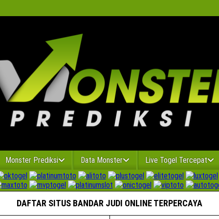
Monster Prediksi
Data Monster
Live Togel Tercepat
DAFTAR SITUS BANDAR JUDI ONLINE TERPERCAYA