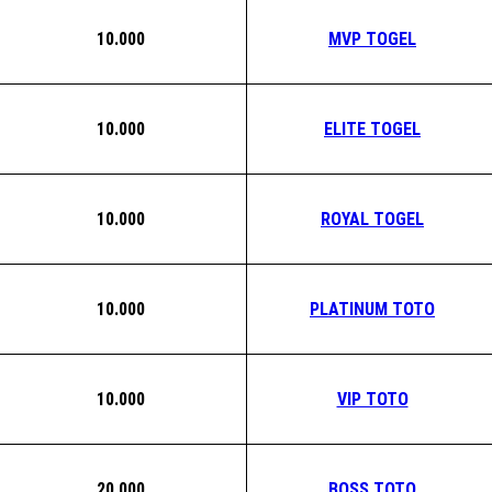
10.000
MVP TOGEL
10.000
ELITE TOGEL
10.000
ROYAL TOGEL
10.000
PLATINUM TOTO
10.000
VIP TOTO
20.000
BOSS TOTO