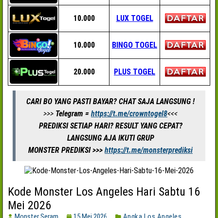
10.000
LUX TOGEL
10.000
BINGO TOGEL
20.000
PLUS TOGEL
CARI BO YANG PASTI BAYAR? CHAT SAJA LANGSUNG !
>>>
Telegram =
https://t.me/crowntogel8
<<<
PREDIKSI SETIAP HARI? RESULT YANG CEPAT?
LANGSUNG AJA IKUTI GRUP
MONSTER PREDIKSI >>>
https://t.me/monsterprediksi
Kode Monster Los Angeles Hari Sabtu 16
Mei 2026
Monster Seram
15 Mei 2026
Angka Los Angeles