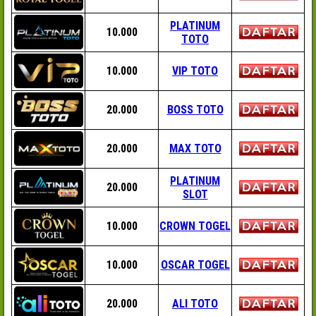
PLATINUM
10.000
TOTO
10.000
VIP TOTO
20.000
BOSS TOTO
20.000
MAX TOTO
PLATINUM
20.000
SLOT
10.000
CROWN TOGEL
10.000
OSCAR TOGEL
20.000
ALI TOTO