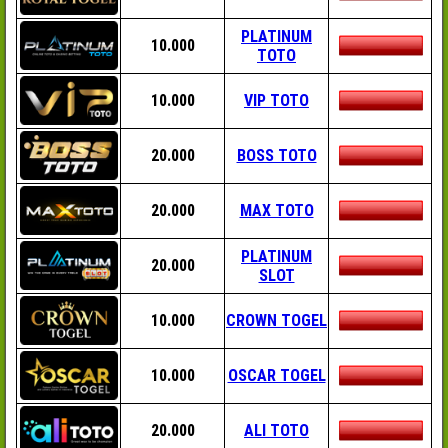
PLATINUM
10.000
TOTO
10.000
VIP TOTO
20.000
BOSS TOTO
20.000
MAX TOTO
PLATINUM
20.000
SLOT
10.000
CROWN TOGEL
10.000
OSCAR TOGEL
20.000
ALI TOTO