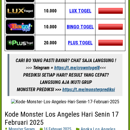
10.000
LUX TOGEL
10.000
BINGO TOGEL
20.000
PLUS TOGEL
CARI BO YANG PASTI BAYAR? CHAT SAJA LANGSUNG !
>>>
Telegram =
https://t.me/crowntogel8
<<<
PREDIKSI SETIAP HARI? RESULT YANG CEPAT?
LANGSUNG AJA IKUTI GRUP
MONSTER PREDIKSI >>>
https://t.me/monsterprediksi
Kode Monster Los Angeles Hari Senin 17
Februari 2025
Monster Seram
16 Februari 2025
Angka Los Angeles