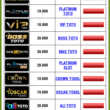
PLATINUM
10.000
TOTO
10.000
VIP TOTO
20.000
BOSS TOTO
20.000
MAX TOTO
PLATINUM
20.000
SLOT
10.000
CROWN TOGEL
10.000
OSCAR TOGEL
20.000
ALI TOTO