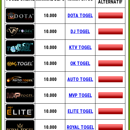
ALTERNATIF
10.000
DOTA TOGEL
10.000
DJ TOGEL
10.000
KTV TOGEL
10.000
OK TOGEL
10.000
AUTO TOGEL
10.000
MVP TOGEL
10.000
ELITE TOGEL
10.000
ROYAL TOGEL