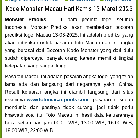
Kode Monster Macau Hari Kamis 13 Maret 2025
Monster Prediksi
– Hi para pecinta togel seluruh
Indonesia, Monster Prediksi akan memberikan bocoran
prediksi togel Macau 13-03-2025. Ini adalah prediksi yang
akan diberikan untuk pasaran Toto Macau dan ini angka
yang berasal dari Bocoran Kode Monster yang dari dulu
sudah dipercayai banyak orang karena memiliki tingkat
ketepatan yang sangat tinggi.
Pasaran Macau ini adalah pasaran angka togel yang telah
lama ada dan langsung dari negaranya yakni China.
Result keluaran angka ini diambil langsung dari situs
resminya
www.totomacaupools.com
. pasaran ini sudah
mendunia dan pastinya tidak curang, jadi tidak perlu
khawatir soal itu. Toto Macau ini hasil data keluarannya
buka setiap hari jam 00:01 WIB, 13:00 WIB, 16:00 WIB,
19:00 WIB, 22:00 WIB.