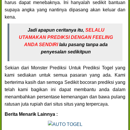
harus dapat menebaknya. Ini hanyalah sedikit bantuan
supaya angka yang nantinya dipasang akan keluar dan
kena.
Jadi apapun ceritanya itu,
SELALU
UTAMAKAN PREDIKSI DENGAN FEELING
ANDA SENDIRI
lalu pasang tanpa ada
penyesalan sedikitpun
Sekian dari Monster Prediksi Untuk Prediksi Togel yang
kami sediakan untuk semua pasaran yang ada. Kami
berterima kasih dan semoga Sedikit bocoran prediksi yang
telah kami bagikan ini dapat membantu anda dalam
menambahkan persentase kemenangan dan bawa pulang
ratusan juta rupiah dari situs situs yang terpercaya.
Berita Menarik Lainnya :