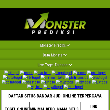
Monster Prediksi
Data Monster
Live Togel Tercepat
DAFTAR SITUS BANDAR JUDI ONLINE TERPERCAYA
LINK
TOGEL ONLINE
MINIMAL DEPO
NAMA SITUS