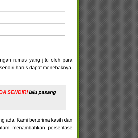
engan rumus yang jitu oleh para
a sendiri harus dapat menebaknya.
DA SENDIRI
lalu pasang
ng ada. Kami berterima kasih dan
dalam menambahkan persentase