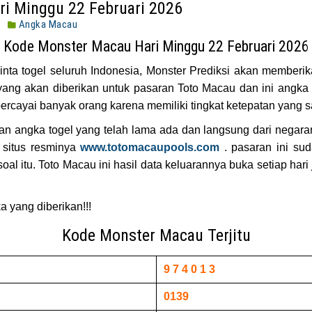
i Minggu 22 Februari 2026
Angka Macau
Kode Monster Macau Hari Minggu 22 Februari 2026
inta togel seluruh Indonesia, Monster Prediksi akan memberik
i yang akan diberikan untuk pasaran Toto Macau dan ini angka
ercayai banyak orang karena memiliki tingkat ketepatan yang sa
an angka togel yang telah lama ada dan langsung dari negaran
i situs resminya
www.totomacaupools.com
. pasaran ini su
 soal itu. Toto Macau ini hasil data keluarannya buka setiap ha
a yang diberikan!!!
Kode Monster Macau Terjitu
9 7 4 0 1 3
0139