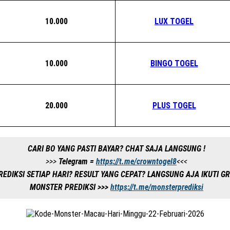
10.000
LUX TOGEL
10.000
BINGO TOGEL
20.000
PLUS TOGEL
CARI BO YANG PASTI BAYAR? CHAT SAJA LANGSUNG !
>>>
Telegram =
https://t.me/crowntogel8
<<<
REDIKSI SETIAP HARI? RESULT YANG CEPAT? LANGSUNG AJA IKUTI G
MONSTER PREDIKSI >>>
https://t.me/monsterprediksi