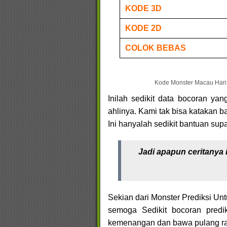
KODE 3D
KODE 2D
COLOK BEBAS
Kode Monster Macau Hari
Inilah sedikit data bocoran ya
ahlinya. Kami tak bisa katakan b
Ini hanyalah sedikit bantuan su
Jadi apapun ceritanya 
Sekian dari Monster Prediksi Un
semoga Sedikit bocoran pred
kemenangan dan bawa pulang ratus