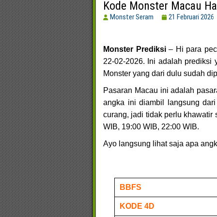
Kode Monster Macau Har
Monster Seram
21 Februari 2026
Monster Prediksi
– Hi para pec
22-02-2026. Ini adalah prediks
Monster yang dari dulu sudah dip
Pasaran Macau ini adalah pasar
angka ini diambil langsung dar
curang, jadi tidak perlu khawatir
WIB, 19:00 WIB, 22:00 WIB.
Ayo langsung lihat saja apa angk
BBFS
KODE 4D