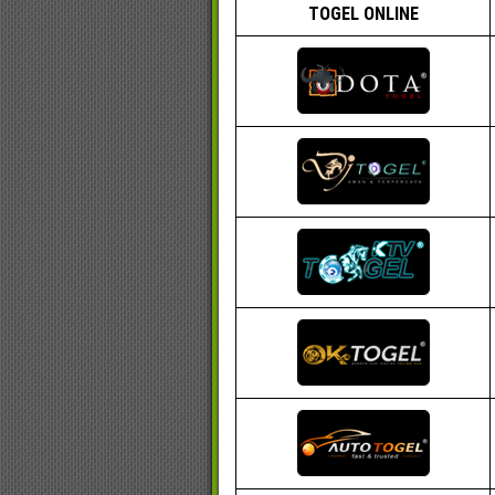
TOGEL ONLINE