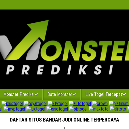
Monster Prediksi
Data Monster
Live Togel Tercepat
DAFTAR SITUS BANDAR JUDI ONLINE TERPERCAYA