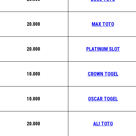
20.000
MAX TOTO
20.000
PLATINUM SLOT
10.000
CROWN TOGEL
10.000
OSCAR TOGEL
20.000
ALI TOTO