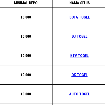
MINIMAL DEPO
NAMA SITUS
10.000
DOTA TOGEL
10.000
DJ TOGEL
10.000
KTV TOGEL
10.000
OK TOGEL
10.000
AUTO TOGEL