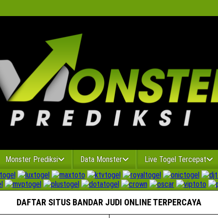
Monster Prediksi
Data Monster
Live Togel Tercepat
DAFTAR SITUS BANDAR JUDI ONLINE TERPERCAYA