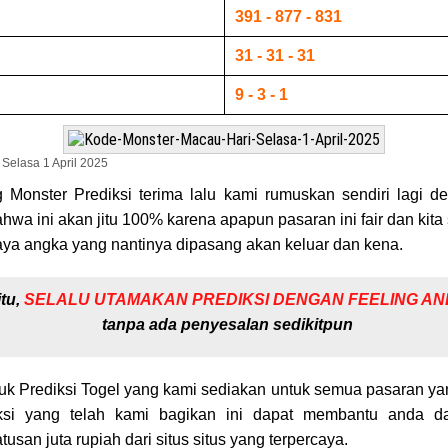
391 - 877 - 831
31 - 31 - 31
9 - 3 - 1
Selasa 1 April 2025
ng Monster Prediksi terima lalu kami rumuskan sendiri lagi d
ahwa ini akan jitu 100% karena apapun pasaran ini fair dan kit
paya angka yang nantinya dipasang akan keluar dan kena.
itu,
SELALU UTAMAKAN PREDIKSI DENGAN FEELING AN
tanpa ada penyesalan sedikitpun
tuk Prediksi Togel yang kami sediakan untuk semua pasaran ya
iksi yang telah kami bagikan ini dapat membantu anda 
an juta rupiah dari situs situs yang terpercaya.