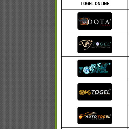
TOGEL ONLINE