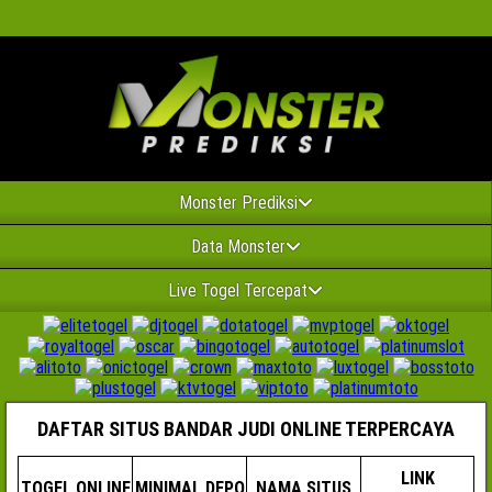
Monster Prediksi
Data Monster
Live Togel Tercepat
DAFTAR SITUS BANDAR JUDI ONLINE TERPERCAYA
LINK
TOGEL ONLINE
MINIMAL DEPO
NAMA SITUS