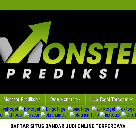
Monster Prediksi
Data Monster
Live Togel Tercepat
DAFTAR SITUS BANDAR JUDI ONLINE TERPERCAYA