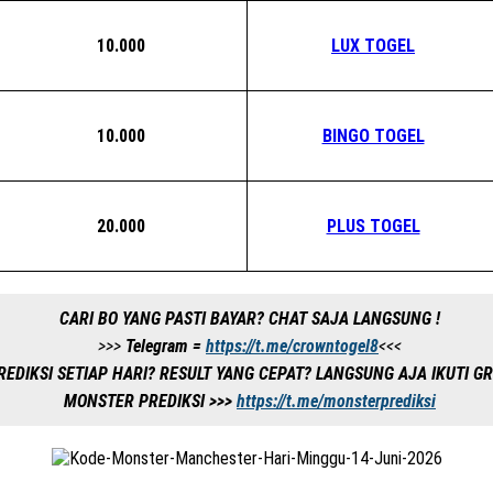
10.000
LUX TOGEL
10.000
BINGO TOGEL
20.000
PLUS TOGEL
CARI BO YANG PASTI BAYAR? CHAT SAJA LANGSUNG !
>>>
Telegram =
https://t.me/crowntogel8
<<<
REDIKSI SETIAP HARI? RESULT YANG CEPAT? LANGSUNG AJA IKUTI G
MONSTER PREDIKSI >>>
https://t.me/monsterprediksi