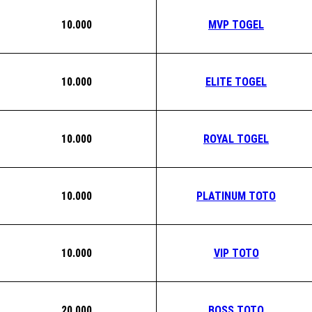
10.000
MVP TOGEL
10.000
ELITE TOGEL
10.000
ROYAL TOGEL
10.000
PLATINUM TOTO
10.000
VIP TOTO
20.000
BOSS TOTO