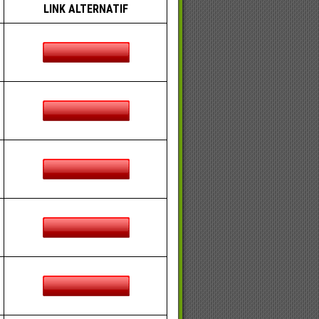
LINK ALTERNATIF