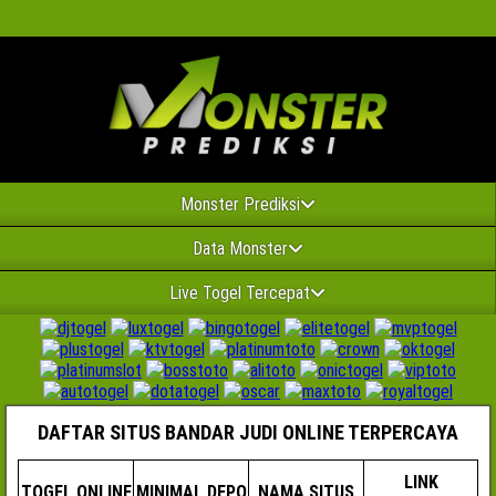
Monster Prediksi
Data Monster
Live Togel Tercepat
DAFTAR SITUS BANDAR JUDI ONLINE TERPERCAYA
LINK
TOGEL ONLINE
MINIMAL DEPO
NAMA SITUS