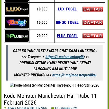
10.000
LUX TOGEL
10.000
BINGO TOGEL
20.000
PLUS TOGEL
CARI BO YANG PASTI BAYAR? CHAT SAJA LANGSUNG !
>>>
Telegram =
https://t.me/crowntogel8
<<<
PREDIKSI SETIAP HARI? RESULT YANG CEPAT?
LANGSUNG AJA IKUTI GRUP
MONSTER PREDIKSI >>>
https://t.me/monsterprediksi
Kode Monster Manchester Hari Rabu 11
Februari 2026
Angka Monster HK SDY SGP
10 Februari 2026