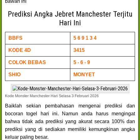
bawah ini
Prediksi Angka Jebret Manchester Terjitu
Hari Ini
BBFS
5 6 9 1 3 4
KODE 4D
3415
COLOK BEBAS
5 - 6 - 9
SHIO
MONYET
Kode Monster Manchester Hari Selasa 3 Februari 2026
Baiklah sekian pembahasan mengenai prediksi dan
bocoran togel hari ini. Namun anda harus mengingat
bahwa tidak ada prediksi yang akurat secara 100% dan
prediksi yang di sediakan memiliki kemungkinan angka
keluar paling besar.