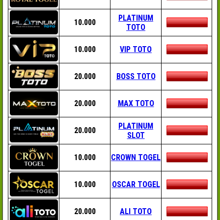
PLATINUM
10.000
TOTO
10.000
VIP TOTO
20.000
BOSS TOTO
20.000
MAX TOTO
PLATINUM
20.000
SLOT
10.000
CROWN TOGEL
10.000
OSCAR TOGEL
20.000
ALI TOTO