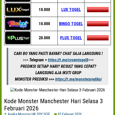
10.000
LUX TOGEL
10.000
BINGO TOGEL
20.000
PLUS TOGEL
CARI BO YANG PASTI BAYAR? CHAT SAJA LANGSUNG !
>>>
Telegram =
https://t.me/crowntogel8
<<<
PREDIKSI SETIAP HARI? RESULT YANG CEPAT?
LANGSUNG AJA IKUTI GRUP
MONSTER PREDIKSI >>>
https://t.me/monsterprediksi
Kode Monster Manchester Hari Selasa 3
Februari 2026
Angka Monster HK SDY SGP
02 Februari 2026