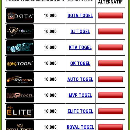
ALTERNATIF
10.000
DOTA TOGEL
10.000
DJ TOGEL
10.000
KTV TOGEL
10.000
OK TOGEL
10.000
AUTO TOGEL
10.000
MVP TOGEL
10.000
ELITE TOGEL
10.000
ROYAL TOGEL