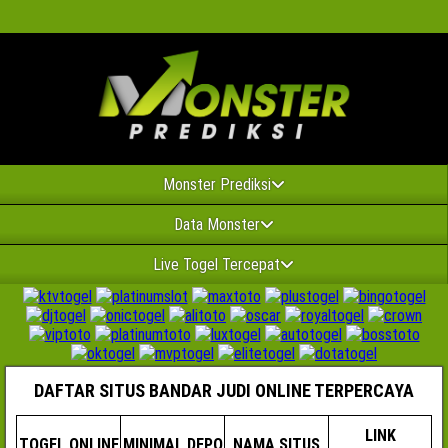
Monster Prediksi
Data Monster
Live Togel Tercepat
DAFTAR SITUS BANDAR JUDI ONLINE TERPERCAYA
LINK
TOGEL ONLINE
MINIMAL DEPO
NAMA SITUS