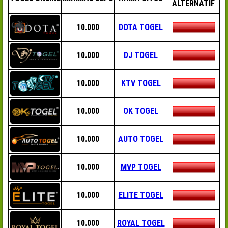
ALTERNATIF
10.000
DOTA TOGEL
10.000
DJ TOGEL
10.000
KTV TOGEL
10.000
OK TOGEL
10.000
AUTO TOGEL
10.000
MVP TOGEL
10.000
ELITE TOGEL
10.000
ROYAL TOGEL