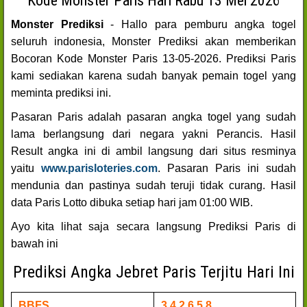
Kode Monster Paris Hari Rabu 13 Mei 2026
Monster Prediksi
- Hallo para pemburu angka togel
seluruh indonesia, Monster Prediksi akan memberikan
Bocoran Kode Monster Paris 13-05-2026. Prediksi Paris
kami sediakan karena sudah banyak pemain togel yang
meminta prediksi ini.
Pasaran Paris adalah pasaran angka togel yang sudah
lama berlangsung dari negara yakni Perancis. Hasil
Result angka ini di ambil langsung dari situs resminya
yaitu
www.parisloteries.com
. Pasaran Paris ini sudah
mendunia dan pastinya sudah teruji tidak curang. Hasil
data Paris Lotto dibuka setiap hari jam 01:00 WIB.
Ayo kita lihat saja secara langsung Prediksi Paris di
bawah ini
Prediksi Angka Jebret Paris Terjitu Hari Ini
BBFS
3 4 2 6 5 8