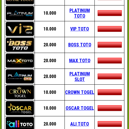
PLATINUM
10.000
TOTO
10.000
VIP TOTO
20.000
BOSS TOTO
20.000
MAX TOTO
PLATINUM
20.000
SLOT
10.000
CROWN TOGEL
10.000
OSCAR TOGEL
20.000
ALI TOTO